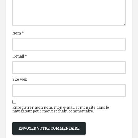
tendance
du Québe
mondiale
effluves 
Edamame: la fève
Chili semi
hautement
végétarie
Nom
*
nutritive
Étagé d’aubergines
B5: la vit
grillées
anti-stre
E-mail
*
Site web
Enregistrer mon nom, mon e-mail et mon site dans le
navigateur pour mon prochain commentaire.