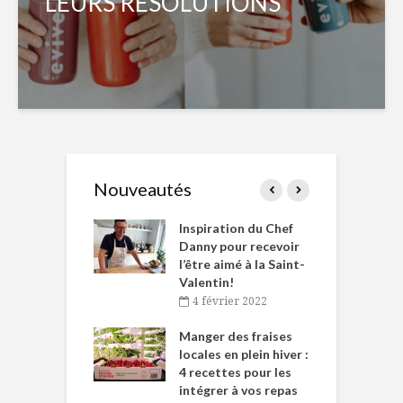
LEURS RÉSOLUTIONS
Nouveautés
le Huot et Chef
Inspiration du Chef
I
ne allient
Danny pour recevoir
M
et plaisir
l’être aimé à la Saint-
s
Valentin!
décembre 2021
4 février 2022
iritueux des
L
ns-de-l’Est
Manger des fraises
C
tent durant le
locales en plein hiver :
s
 des Fêtes
4 recettes pour les
t
intégrer à vos repas
novembre 2021