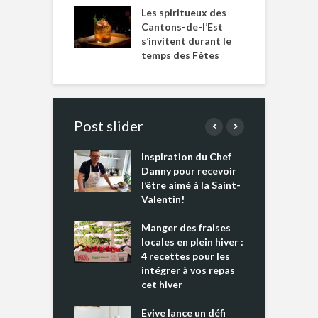
Les spiritueux des
Cantons-de-l’Est
s’invitent durant le
temps des Fêtes
Post slider
Inspiration du Chef
I
es s’apprêtent
Danny pour recevoir
M
e tout un
l’être aimé à la Saint-
s
 » !
Valentin!
L
cking 2 : Une
Manger des fraises
C
nce mondiale
locales en plein hiver :
s
4 recettes pour les
t
intégrer à vos repas
ments riches en
cet hiver
T
ine D
l
ure dans votre
Evive lance un défi
p