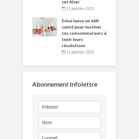
cet hiver
baigne dans
T
11 janvier 2022
e… de Caméline
l
Chantal Van
Evive lance un défi
p
en
santé pour motiver
ses consommateurs à
novembre 2021
tenir leurs
résolutions
11 janvier 2022
Abonnement Infolettre