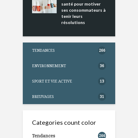
ntation
santé pour motiver
ses consommateurs à
tenir leurs
résolutions
TENDANCES
266
ENVIRONNEMENT
36
SPORT ET VIE ACTIVE
13
BREUVAGES
31
Categories count color
Tendances
266