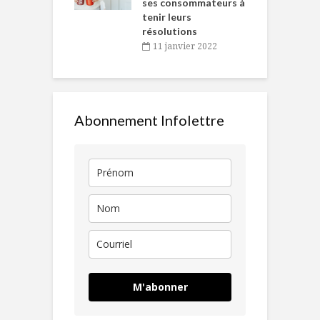
ses consommateurs à
novembre 2021
tenir leurs
résolutions
11 janvier 2022
Abonnement Infolettre
M'abonner