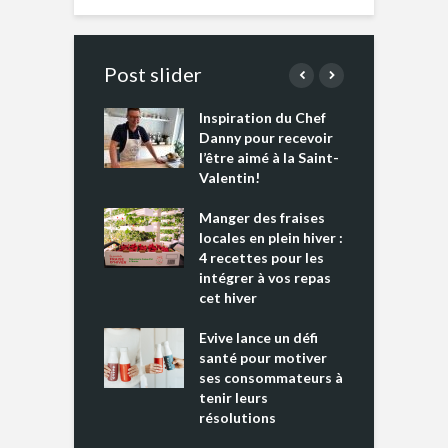
Post slider
Inspiration du Chef
I
es s’apprêtent
Danny pour recevoir
M
e tout un
l’être aimé à la Saint-
s
 » !
Valentin!
L
cking 2 : Une
Manger des fraises
C
nce mondiale
locales en plein hiver :
s
4 recettes pour les
t
intégrer à vos repas
ments riches en
cet hiver
T
ine D
l
ure dans votre
Evive lance un défi
p
ntation
santé pour motiver
ses consommateurs à
tenir leurs
résolutions