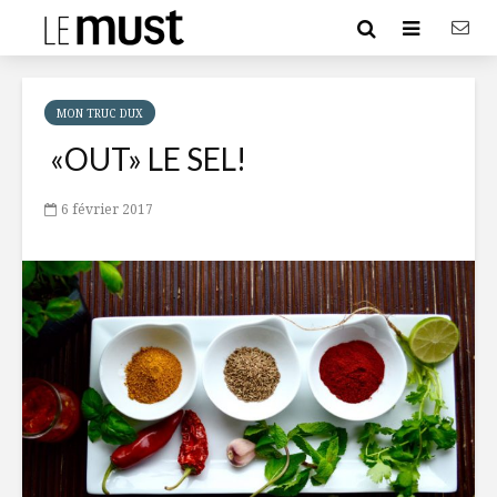
MON TRUC DUX
«OUT» LE SEL!
6 février 2017