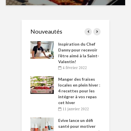
Nouveautés
le Huot et Chef
Inspiration du Chef
I
ne allient
Danny pour recevoir
M
et plaisir
l’être aimé à la Saint-
s
Valentin!
décembre 2021
4 février 2022
iritueux des
L
ns-de-l’Est
Manger des fraises
C
tent durant le
locales en plein hiver :
s
 des Fêtes
4 recettes pour les
t
intégrer à vos repas
novembre 2021
cet hiver
baigne dans
T
11 janvier 2022
e… de Caméline
l
Chantal Van
Evive lance un défi
p
en
santé pour motiver