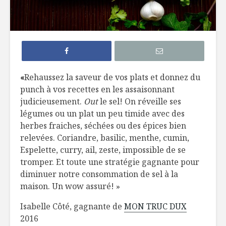
Remplacer les
Lait chau
pâtes
chocolat
traditionnelles
Conserver ses
Pouding d
«
Rehaussez la saveur de vos plats et donnez du
fruits et légumes
aux fruits
punch à vos recettes en les assaisonnant
judicieusement.
Out
le sel! On réveille ses
Muffins pour
Ratatouil
légumes ou un plat un peu timide avec des
enfants difficiles
l’année
herbes fraiches, séchées ou des épices bien
relevées. Coriandre, basilic, menthe, cumin,
Espelette, curry, ail, zeste, impossible de se
tromper. Et toute une stratégie gagnante pour
diminuer notre consommation de sel à la
maison. Un wow assuré! »
Les rôles changent
Salade d
Isabelle Côté, gagnante de
MON TRUC DUX
au royaume de
vinaigret
2016
l’épicerie
beurre d