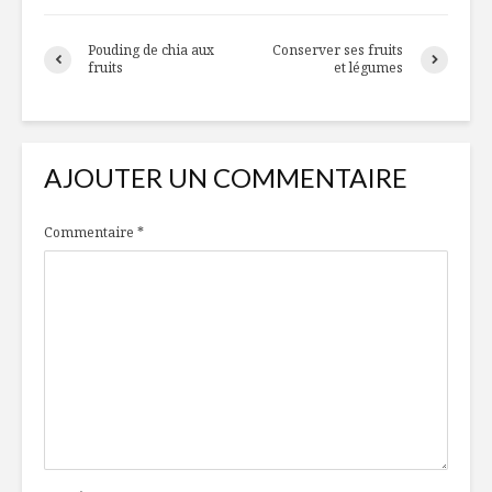
et sirop d
Yogourt… Tout est
Pouding de chia aux
Conserver ses fruits
une question de
Pourquoi 
fruits
et légumes
goût !
homard d
Gaspésie
Le sens des plats
comme héritage
En attend
verdure!
AJOUTER UN COMMENTAIRE
Commentaire
*