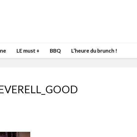
nne
LE must +
BBQ
L’heure du brunch !
 EVERELL_GOOD
Inspiration du Chef
Isabelle
Danny pour recevoir
Mariann
l’être aimé à la Saint-
santé et
Valentin!
17 dé
4 février 2022
Les spir