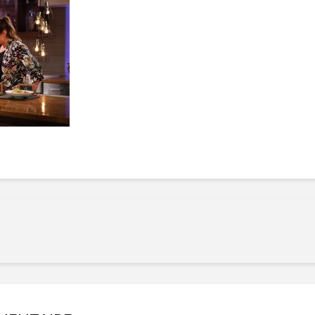
Manger des fraises
Cantons
locales en plein hiver :
s’invite
4 recettes pour les
temps d
intégrer à vos repas
25 no
cet hiver
Tout ba
11 janvier 2022
l’huile…
Evive lance un défi
pour Ch
santé pour motiver
Winde
ses consommateurs à
25 no
tenir leurs
résolutions
11 janvier 2022