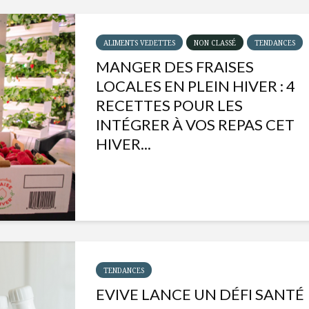
ALIMENTS VEDETTES
NON CLASSÉ
TENDANCES
MANGER DES FRAISES
LOCALES EN PLEIN HIVER : 4
RECETTES POUR LES
INTÉGRER À VOS REPAS CET
HIVER...
Isabelle Huot et Chef
Les
Marianne allient
insecte
santé et plaisir
à faire 
TENDANCES
« buzz »
EVIVE LANCE UN DÉFI SANTÉ
Les spiritueux des