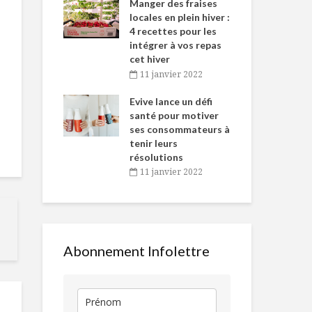
-de-l’Est
Manger des fraises
Can
nt durant le
locales en plein hiver :
s’i
es Fêtes
4 recettes pour les
te
intégrer à vos repas
vembre 2021
2
cet hiver
igne dans
Tou
11 janvier 2022
5 TRUCS POUR
Les rosés
 de Caméline
l’h
UNE RENTRÉE
québécois n’
antal Van
Evive lance un défi
pou
RÉUSSIE
plus à rougir
n
santé pour motiver
Wi
ses consommateurs à
vembre 2021
2
Salade croquante
Coco Rapido
tenir leurs
de fenouil,
résolutions
crevettes au
11 janvier 2022
paprika
La méditatio
Poivrons farcis au
votre portée
boulgour
Abonnement Infolettre