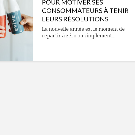
Cantons-de-l’Est
Le snack
POUR MOTIVER SES
s’invitent durant le
tendan
CONSOMMATEURS À TENIR
temps des Fêtes
LEURS RÉSOLUTIONS
Tout baigne dans
10 alime
La nouvelle année est le moment de
l’huile… de Caméline
vitamin
repartir à zéro ou simplement...
pour Chantal Van
à inclur
Winden
alimen