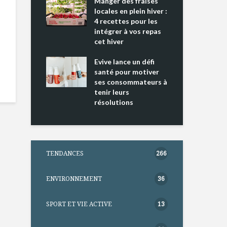
ing 2 : Une
Manger des fraises
Can
ce mondiale
locales en plein hiver :
s’i
4 recettes pour les
te
intégrer à vos repas
nts riches en
cet hiver
Tou
e D
l’h
e dans votre
Evive lance un défi
pou
tation
santé pour motiver
Wi
ses consommateurs à
tenir leurs
résolutions
TENDANCES
266
ENVIRONNEMENT
36
SPORT ET VIE ACTIVE
13