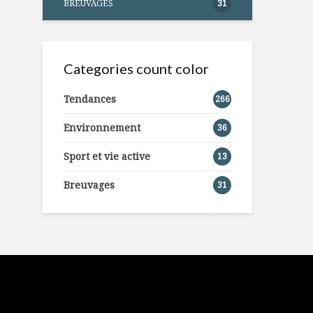
BREUVAGES
31
Categories count color
Tendances
266
Environnement
36
Sport et vie active
13
Breuvages
31