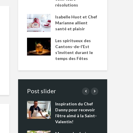
résolutions
Isabelle Huot et Chef
Marianne allient
santé et plaisir
Les spiritueux des
Cantons-de-l’Est
s’invitent durant le
temps des Fêtes
Post slider
Inspiration du Chef
Isa
s s’apprêtent
Danny pour recevoir
Mar
tout un
l’être aimé à la Saint-
san
 !
Valentin!
Les