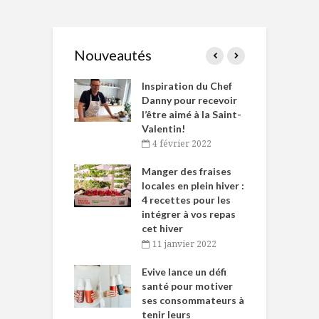
Nouveautés
le Huot et Chef
Inspiration du Chef
I
ne allient
Danny pour recevoir
M
et plaisir
l’être aimé à la Saint-
s
Valentin!
décembre 2021
4 février 2022
iritueux des
L
ns-de-l’Est
Manger des fraises
C
tent durant le
locales en plein hiver :
s
 des Fêtes
4 recettes pour les
t
intégrer à vos repas
novembre 2021
cet hiver
baigne dans
T
11 janvier 2022
e… de Caméline
l
Chantal Van
Evive lance un défi
p
en
santé pour motiver
ses consommateurs à
novembre 2021
tenir leurs