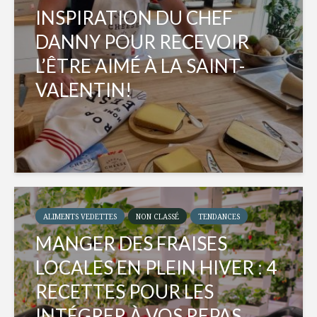
INSPIRATION DU CHEF
DANNY POUR RECEVOIR
L’ÊTRE AIMÉ À LA SAINT-
VALENTIN!
ALIMENTS VEDETTES
NON CLASSÉ
TENDANCES
MANGER DES FRAISES
LOCALES EN PLEIN HIVER : 4
RECETTES POUR LES
INTÉGRER À VOS REPAS...