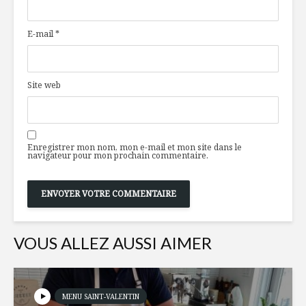
tendance
la souple
mondiale
menu
E-mail
*
Star of Bombay &
Comment 
tonique
votre
consomma
Site web
viande
Dans l’intimité de
ces artisans de
Une invit
plaisirs
découvrir
Enregistrer mon nom, mon e-mail et mon site dans le
monde de
navigateur pour mon prochain commentaire.
VOUS ALLEZ AUSSI AIMER
MENU SAINT-VALENTIN