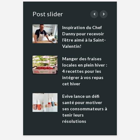
Post slider
Inspiration du Chef
I
es s’apprêtent
Danny pour recevoir
M
e tout un
l’être aimé à la Saint-
s
 » !
Valentin!
L
cking 2 : Une
Manger des fraises
C
nce mondiale
locales en plein hiver :
s
4 recettes pour les
t
intégrer à vos repas
ments riches en
cet hiver
T
ine D
l
ure dans votre
Evive lance un défi
p
ntation
santé pour motiver
ses consommateurs à
tenir leurs
résolutions