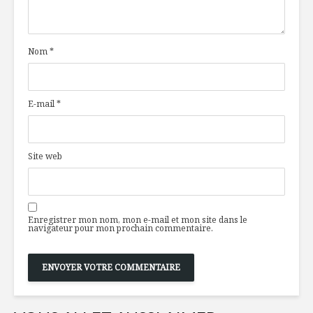
Guide alimentaire
pleurer
canadien disait
«comment
Nom
*
manger»
L’autocuei
hauteur d
Larp Kai
E-mail
*
Choux de 
façon Cés
Osso buco de veau
et sa gremolata
Site web
Enregistrer mon nom, mon e-mail et mon site dans le
navigateur pour mon prochain commentaire.