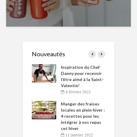
Nouveautés
le Huot et Chef
Inspiration du Chef
I
ne allient
Danny pour recevoir
M
et plaisir
l’être aimé à la Saint-
s
Valentin!
décembre 2021
4 février 2022
iritueux des
L
ns-de-l’Est
Manger des fraises
C
tent durant le
locales en plein hiver :
s
 des Fêtes
4 recettes pour les
t
intégrer à vos repas
novembre 2021
cet hiver
baigne dans
T
11 janvier 2022