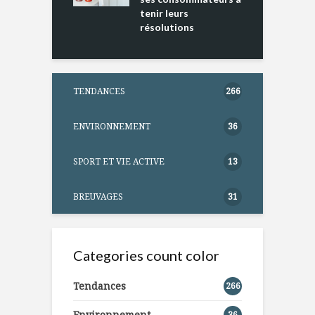
tenir leurs
résolutions
TENDANCES
266
ENVIRONNEMENT
36
SPORT ET VIE ACTIVE
13
BREUVAGES
31
Categories count color
Tendances
266
Environnement
36