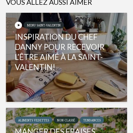
VOUS ALLEZ AUSSI AIMER
MENU SAINT-VALENTIN
INSPIRATION DU CHEF
DANNY POUR RECEVOIR
L’ÊTRE AIMÉ À LA SAINT-
VALENTIN!
ALIMENTS VEDETTES
NON CLASSÉ
TENDANCES
MANGER DES FRAISES