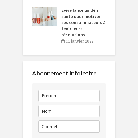
e… de Caméline
l
Chantal Van
Evive lance un défi
p
en
santé pour motiver
ses consommateurs à
novembre 2021
tenir leurs
résolutions
11 janvier 2022
Abonnement Infolettre