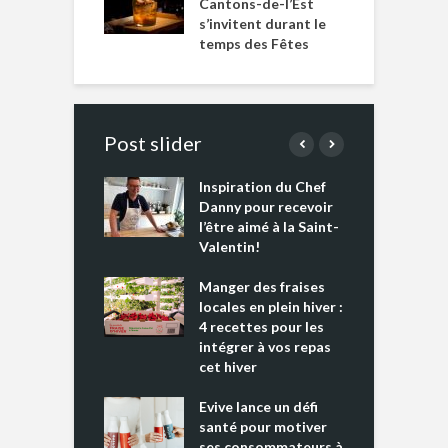
Cantons-de-l’Est
s’invitent durant le
temps des Fêtes
Post slider
Inspiration du Chef
I
es s’apprêtent
Danny pour recevoir
M
e tout un
l’être aimé à la Saint-
s
 » !
Valentin!
L
cking 2 : Une
Manger des fraises
C
nce mondiale
locales en plein hiver :
s
4 recettes pour les
t
intégrer à vos repas
ments riches en
cet hiver
T
ine D
l
ure dans votre
Evive lance un défi
p
ntation
santé pour motiver
ses consommateurs à