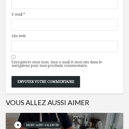
et énergie
made in Q
cuisine
E-mail
*
Pâté chinois végan
Tout sur l
fumage
Site web
Étagé d’aubergines
La tendan
grillées
foodies et
design d’
Enregistrer mon nom, mon e-mail et mon site dans le
navigateur pour mon prochain commentaire.
VOUS ALLEZ AUSSI AIMER
MENU SAINT-VALENTIN