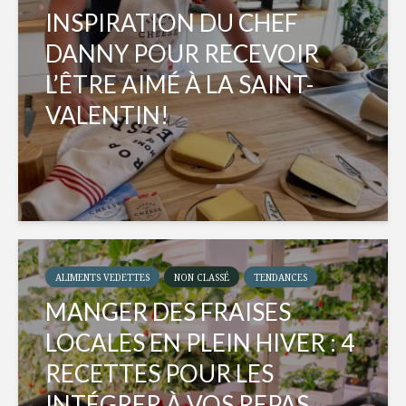
INSPIRATION DU CHEF
DANNY POUR RECEVOIR
L’ÊTRE AIMÉ À LA SAINT-
VALENTIN!
ALIMENTS VEDETTES
NON CLASSÉ
TENDANCES
MANGER DES FRAISES
LOCALES EN PLEIN HIVER : 4
RECETTES POUR LES
INTÉGRER À VOS REPAS...