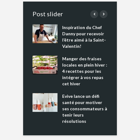
Post slider
Inspiration du Chef
I
es s’apprêtent
Danny pour recevoir
M
e tout un
l’être aimé à la Saint-
s
 » !
Valentin!
L
cking 2 : Une
Manger des fraises
C
nce mondiale
locales en plein hiver :
s
4 recettes pour les
t
intégrer à vos repas
ments riches en
cet hiver
T
ine D
l
ure dans votre
Evive lance un défi
p
ntation
santé pour motiver
ses consommateurs à
tenir leurs
résolutions