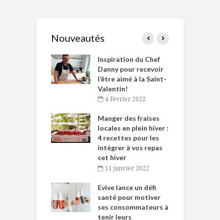
Nouveautés
le Huot et Chef
Inspiration du Chef
I
ne allient
Danny pour recevoir
M
et plaisir
l’être aimé à la Saint-
s
Valentin!
décembre 2021
4 février 2022
iritueux des
L
ns-de-l’Est
Manger des fraises
C
tent durant le
locales en plein hiver :
s
 des Fêtes
4 recettes pour les
t
intégrer à vos repas
novembre 2021
cet hiver
baigne dans
T
11 janvier 2022
e… de Caméline
l
Chantal Van
Evive lance un défi
p
en
santé pour motiver
ses consommateurs à
novembre 2021
tenir leurs