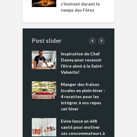
s’invitent durant le
temps des Fêtes
Post slider
Inspiration du Chef
I
es s’apprêtent
Danny pour recevoir
M
e tout un
l’être aimé à la Saint-
s
 » !
Valentin!
L
cking 2 : Une
Manger des fraises
C
nce mondiale
locales en plein hiver :
s
4 recettes pour les
t
intégrer à vos repas
ments riches en
cet hiver
T
ine D
l
ure dans votre
Evive lance un défi
p
ntation
santé pour motiver
ses consommateurs à