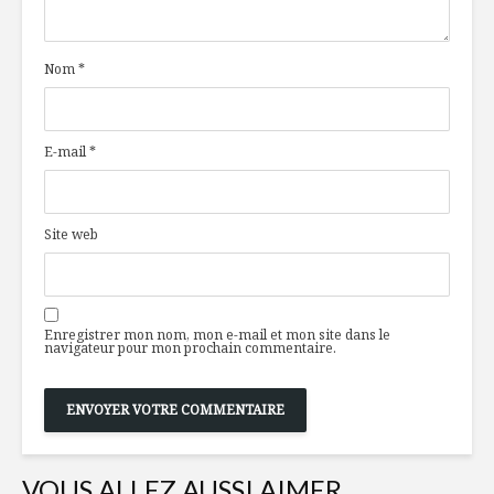
pyjama » de
chocolat
saucisse ou boudin
noir
Nom
*
La vie est
À l’assaut du
carnaval 
gaspillage
must !
alimentaire!
E-mail
*
Bon, le gr
Asheville: bourg
canard?
gastronomique au
Site web
pied des
Montagnes Bleues
Enregistrer mon nom, mon e-mail et mon site dans le
navigateur pour mon prochain commentaire.
VOUS ALLEZ AUSSI AIMER