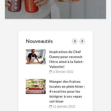
Nouveautés
le Huot et Chef
Inspiration du Chef
I
ne allient
Danny pour recevoir
M
et plaisir
l’être aimé à la Saint-
s
Valentin!
décembre 2021
4 février 2022
iritueux des
L
ns-de-l’Est
Manger des fraises
C
tent durant le
locales en plein hiver :
s
 des Fêtes
4 recettes pour les
t
intégrer à vos repas
novembre 2021
cet hiver
baigne dans
T
11 janvier 2022