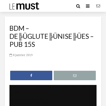
BDM –
DE╠ÜGLUTE╠ÜNISE╠ÜES –
PUB 15S
8 janvier 2019
Lecteur
Media error: Format(s) not supported or source(s) not
found
vidéo
Télécharger le fichier: https://lemust.ca/wp-
content/uploads/2019/01/BDM-