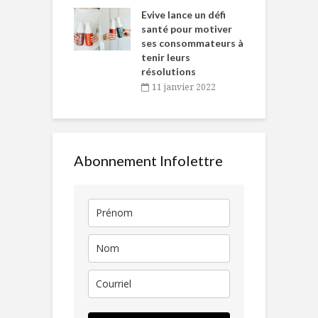
e… de Caméline
l
Chantal Van
Evive lance un défi
p
en
santé pour motiver
ses consommateurs à
novembre 2021
tenir leurs
résolutions
11 janvier 2022
Abonnement Infolettre