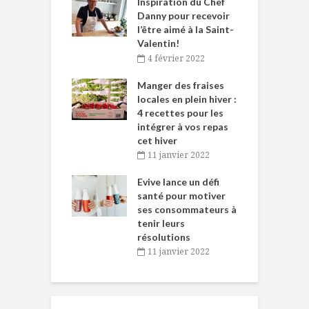
le Huot et Chef
Inspiration du Chef
I
ne allient
Danny pour recevoir
M
et plaisir
l’être aimé à la Saint-
s
Valentin!
décembre 2021
4 février 2022
iritueux des
L
ns-de-l’Est
Manger des fraises
C
tent durant le
locales en plein hiver :
s
 des Fêtes
4 recettes pour les
t
intégrer à vos repas
novembre 2021
cet hiver
baigne dans
T
11 janvier 2022
e… de Caméline
l
Chantal Van
Evive lance un défi
p
en
santé pour motiver
ses consommateurs à
novembre 2021
tenir leurs
résolutions
11 janvier 2022