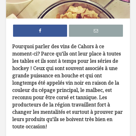
4 liqueurs de fruits
Cours de
du Québec à
mixologie
découvrir
Les 5 types de
Le whisky 
Pourquoi parler des vins de Cahors à ce
cidres de pommes
sexe ?
moment-ci? Parce qu’ils ont leur place à toutes
les tables et ils sont à temps pour les séries de
En suivant les
Les vins d
hockey ! Ceux qui sont souvent associés à une
traces du loup:
de l’Okan
grande puissance en bouche et qui ont
rencontre avec
trésors 
longtemps été appelés vin noir en raison de la
Alain Rochard
couleur du cépage principal, le malbec, est
reconnu pour être corsé et tannique. Les
producteurs de la région travaillent fort à
changer les mentalités et surtout à prouver par
leurs produits qu’ils se boivent très bien en
toute occasion!
« Cari » de pommes
Crêpes d’
de terre
au jambo