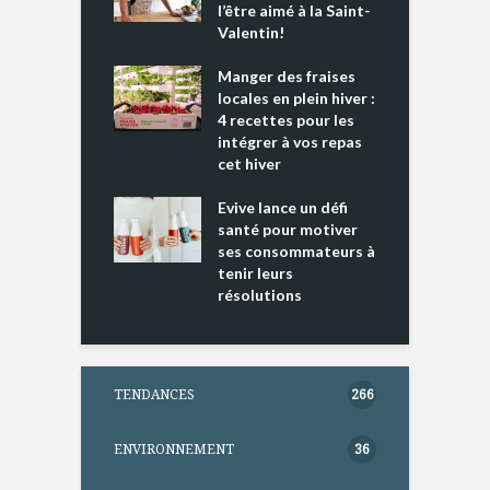
e tout un
l’être aimé à la Saint-
s
 » !
Valentin!
L
cking 2 : Une
Manger des fraises
C
nce mondiale
locales en plein hiver :
s
4 recettes pour les
t
intégrer à vos repas
ments riches en
cet hiver
T
ine D
l
ure dans votre
Evive lance un défi
p
ntation
santé pour motiver
ses consommateurs à
tenir leurs
résolutions
TENDANCES
266
ENVIRONNEMENT
36