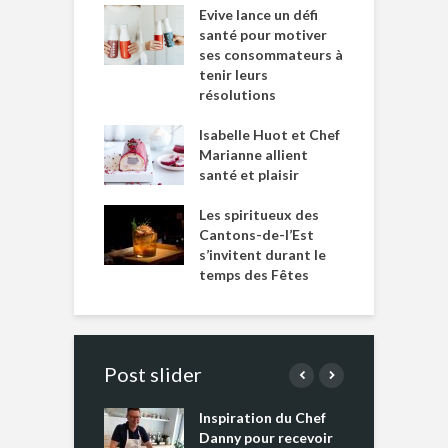
Evive lance un défi
santé pour motiver
ses consommateurs à
tenir leurs
résolutions
Isabelle Huot et Chef
Marianne allient
santé et plaisir
Les spiritueux des
Cantons-de-l’Est
s’invitent durant le
temps des Fêtes
Post slider
Inspiration du Chef
I
es s’apprêtent
Danny pour recevoir
M