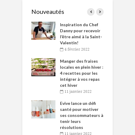
Nouveautés
le Huot et Chef
Inspiration du Chef
I
ne allient
Danny pour recevoir
M
et plaisir
l’être aimé à la Saint-
s
Valentin!
décembre 2021
4 février 2022
iritueux des
L
ns-de-l’Est
Manger des fraises
C
tent durant le
locales en plein hiver :
s
 des Fêtes
4 recettes pour les
t
intégrer à vos repas
novembre 2021
cet hiver
baigne dans
T
11 janvier 2022
e… de Caméline
l
Chantal Van
Evive lance un défi
p
en
santé pour motiver
ses consommateurs à
novembre 2021
tenir leurs
résolutions
11 janvier 2022