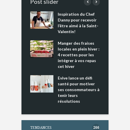
Post slider
Inspiration du Chef
I
es s’apprêtent
Danny pour recevoir
M
e tout un
l’être aimé à la Saint-
s
 » !
Valentin!
L
cking 2 : Une
Manger des fraises
C
nce mondiale
locales en plein hiver :
s
4 recettes pour les
t
intégrer à vos repas
ments riches en
cet hiver
T
ine D
l
ure dans votre
Evive lance un défi
p
ntation
santé pour motiver
ses consommateurs à
tenir leurs
résolutions
TENDANCES
266