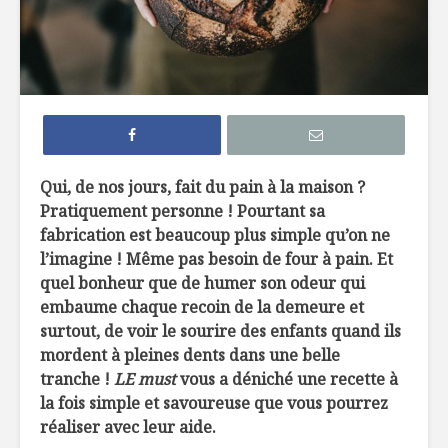
Le bonheur est
10 verger
dans le pain
feront t
dans les
Cinq calendriers
Comment 
de l’avent
son brunc
gourmands à faire
familiale
Qui, de nos jours, fait du pain à la maison ?
soi-même
Pratiquement personne ! Pourtant sa
Brunch do
fabrication est beaucoup plus simple qu’on ne
Vente de garage et
limonade !
l’imagine ! Même pas besoin de four à pain. Et
quel bonheur que de humer son odeur qui
embaume chaque recoin de la demeure et
surtout, de voir le sourire des enfants quand ils
mordent à pleines dents dans une belle
tranche !
LE must
vous a déniché une recette à
la fois simple et savoureuse que vous pourrez
Casser du sucre
« Cari » 
réaliser avec leur aide.
sur le dos de
de terre