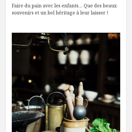
l’aspartame
au berbér
Faire du pain avec les enfants… Que des beaux
souvenirs et un bel héritage à leur laisser !
Cuisine sans
Portrait
viande pour les
foodie : Li
bambins
directric
de l’ITHQ
Pappardelle aux
chanterelles et
L’huile de
amandes
un plaisir
santé