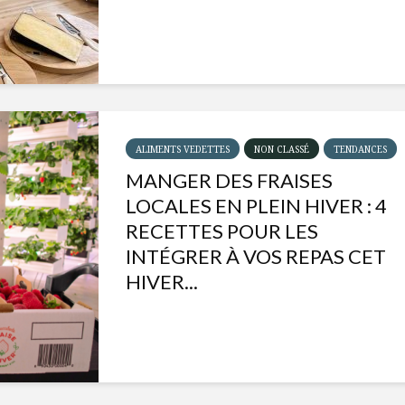
ALIMENTS VEDETTES
NON CLASSÉ
TENDANCES
MANGER DES FRAISES
LOCALES EN PLEIN HIVER : 4
RECETTES POUR LES
INTÉGRER À VOS REPAS CET
HIVER...
Isabelle Huot et Chef
Les
Marianne allient
insecte
santé et plaisir
à faire 
« buzz »
Les spiritueux des