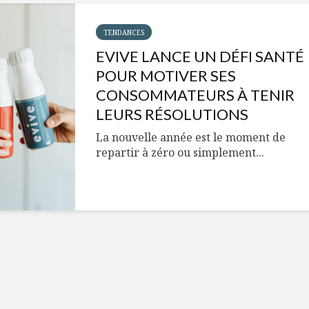
Cantons-de-l’Est
Le snack
s’invitent durant le
tendan
temps des Fêtes
TENDANCES
EVIVE LANCE UN DÉFI SANTÉ
Tout baigne dans
10 alime
l’huile… de Caméline
vitamin
POUR MOTIVER SES
pour Chantal Van
à inclur
CONSOMMATEURS À TENIR
Winden
alimen
LEURS RÉSOLUTIONS
La nouvelle année est le moment de
repartir à zéro ou simplement...