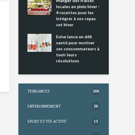
ing 2 : Une
Manger des fraises
Can
ce mondiale
locales en plein hiver :
s’i
4 recettes pour les
te
intégrer à vos repas
nts riches en
cet hiver
Tou
e D
l’h
e dans votre
Evive lance un défi
pou
tation
santé pour motiver
Wi
ses consommateurs à
tenir leurs
résolutions
TENDANCES
266
ENVIRONNEMENT
36
SPORT ET VIE ACTIVE
13