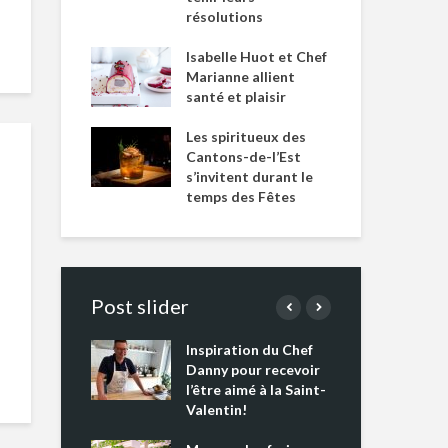
résolutions
Isabelle Huot et Chef
Marianne allient
santé et plaisir
Les spiritueux des
Cantons-de-l’Est
s’invitent durant le
temps des Fêtes
Post slider
Inspiration du Chef
Isa
s s’apprêtent
Danny pour recevoir
Mar
tout un
l’être aimé à la Saint-
san
 !
Valentin!
Les