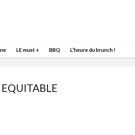
nne
LE must +
BBQ
L’heure du brunch !
EQUITABLE
Inspiration du Chef
Isabelle
Danny pour recevoir
Mariann
l’être aimé à la Saint-
santé et
Valentin!
17 dé
4 février 2022
Les spir