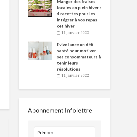
-de-l’Est
Manger des fraises
Can
nt durant le
locales en plein hiver :
s’i
es Fêtes
4 recettes pour les
te
intégrer à vos repas
vembre 2021
2
cet hiver
igne dans
Tou
11 janvier 2022
L’évolution
Fondue au f
 de Caméline
l’h
alimentaire :
aromatisée à
antal Van
Evive lance un défi
pou
du traditionnel à
bière
n
santé pour motiver
Wi
l’industriel
ses consommateurs à
vembre 2021
2
Bavette de 
tenir leurs
Bloody Caesar
barbecue,
résolutions
chimichurri 
11 janvier 2022
poivron vert
Quand les aliments
L’avant gou
font peur
Igloofest
Abonnement Infolettre