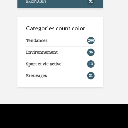
BREUVAGES
31
Categories count color
Tendances
266
Environnement
36
Sport et vie active
13
Breuvages
31