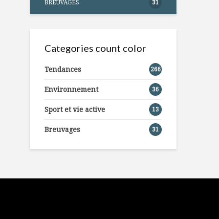
BREUVAGES
31
Categories count color
Tendances
266
Environnement
36
Sport et vie active
13
Breuvages
31