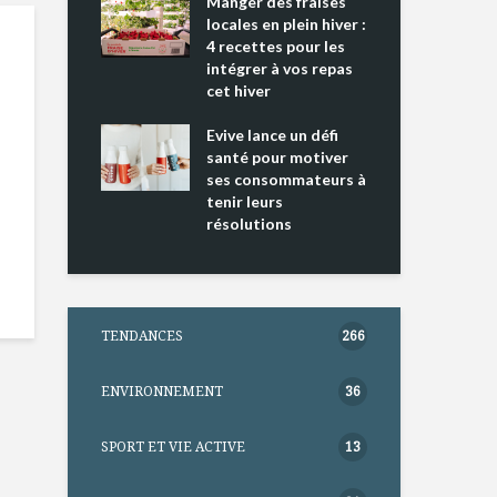
ing 2 : Une
Manger des fraises
Can
ce mondiale
locales en plein hiver :
s’i
4 recettes pour les
te
intégrer à vos repas
nts riches en
cet hiver
Tou
e D
l’h
e dans votre
Evive lance un défi
pou
tation
santé pour motiver
Wi
ses consommateurs à
tenir leurs
résolutions
TENDANCES
266
ENVIRONNEMENT
36
SPORT ET VIE ACTIVE
13