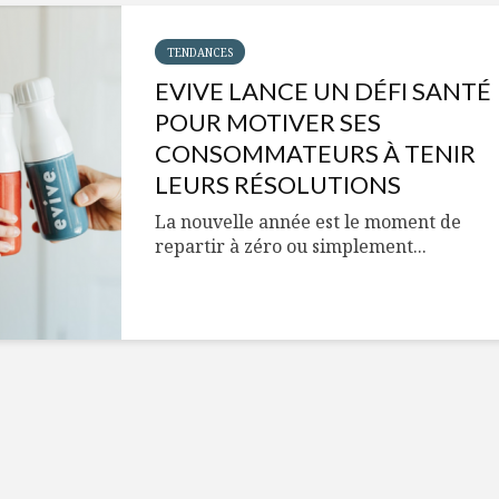
Cantons-de-l’Est
Le snack
s’invitent durant le
tendan
temps des Fêtes
TENDANCES
EVIVE LANCE UN DÉFI SANTÉ
Tout baigne dans
10 alime
l’huile… de Caméline
vitamin
POUR MOTIVER SES
pour Chantal Van
à inclur
CONSOMMATEURS À TENIR
Winden
alimen
LEURS RÉSOLUTIONS
La nouvelle année est le moment de
repartir à zéro ou simplement...