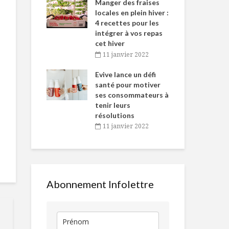
-de-l’Est
Manger des fraises
Can
nt durant le
locales en plein hiver :
s’i
es Fêtes
4 recettes pour les
te
intégrer à vos repas
vembre 2021
2
cet hiver
igne dans
Tou
11 janvier 2022
Tarte Tian roulée
Pommes des
 de Caméline
l’h
antal Van
Evive lance un défi
pou
n
santé pour motiver
Wi
ses consommateurs à
vembre 2021
2
Votre boucherie au
Le flexitaris
tenir leurs
bout d’un clic !
la souplesse
résolutions
menu
11 janvier 2022
La cuisine de
Assaisonne
demain
taillés sur m
Abonnement Infolettre