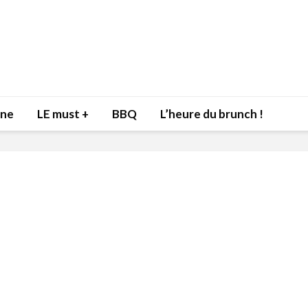
nne
LE must +
BBQ
L’heure du brunch !
Inspiration du Chef
Isabelle
Danny pour recevoir
Mariann
l’être aimé à la Saint-
santé et
Valentin!
17 dé
4 février 2022
Les spir