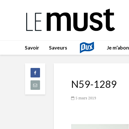
Savoir
Saveurs
Je m’abo
N59-1289
5 mars 2019