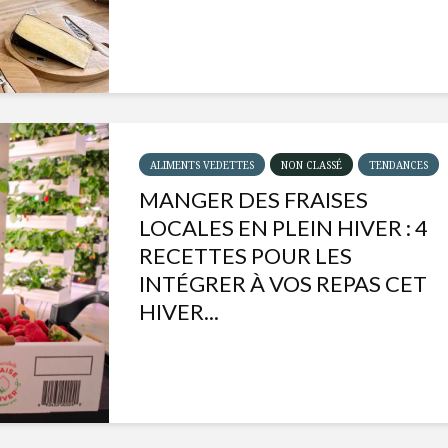
ALIMENTS VEDETTES
NON CLASSÉ
TENDANCES
MANGER DES FRAISES
LOCALES EN PLEIN HIVER : 4
RECETTES POUR LES
INTÉGRER À VOS REPAS CET
HIVER...
Isabelle Huot et Chef
Les
Marianne allient
insecte
santé et plaisir
à faire 
« buzz »
Les spiritueux des