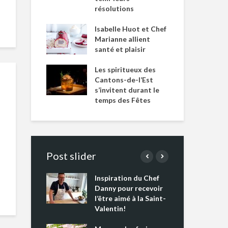
résolutions
Isabelle Huot et Chef
Marianne allient
santé et plaisir
Les spiritueux des
Cantons-de-l’Est
s’invitent durant le
temps des Fêtes
Post slider
Inspiration du Chef
Isa
s s’apprêtent
Danny pour recevoir
Mar
tout un
l’être aimé à la Saint-
san
 !
Valentin!
Les