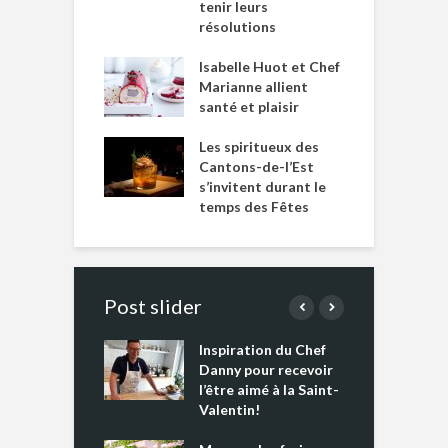
tenir leurs
résolutions
Isabelle Huot et Chef
Marianne allient
santé et plaisir
Les spiritueux des
Cantons-de-l’Est
s’invitent durant le
temps des Fêtes
Post slider
Inspiration du Chef
I
es s’apprêtent
Danny pour recevoir
M
e tout un
l’être aimé à la Saint-
s
 » !
Valentin!
L