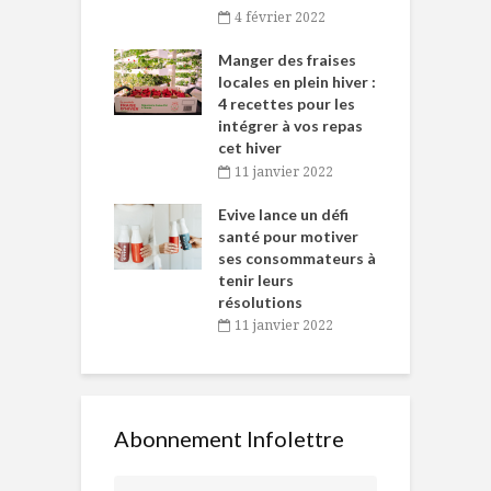
4 février 2022
iritueux des
L
ns-de-l’Est
Manger des fraises
C
tent durant le
locales en plein hiver :
s
 des Fêtes
4 recettes pour les
t
intégrer à vos repas
novembre 2021
cet hiver
baigne dans
T
11 janvier 2022
e… de Caméline
l
Chantal Van
Evive lance un défi
p
en
santé pour motiver
ses consommateurs à
novembre 2021
tenir leurs
résolutions
11 janvier 2022
Abonnement Infolettre