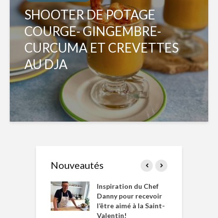
SHOOTER DE POTAGE
COURGE- GINGEMBRE-
CURCUMA ET CREVETTES
AU DJA
Nouveautés
le Huot et Chef
Inspiration du Chef
I
ne allient
Danny pour recevoir
M
et plaisir
l’être aimé à la Saint-
s
Valentin!
décembre 2021