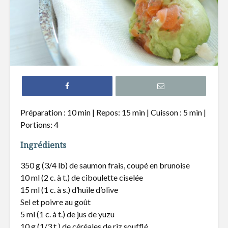
Croquettes de
Mijoté d
pois chiches, sauce
pâtes fra
au cari
asperges 
beurre de
Tartare de bœuf au
cheddar fort
Salade de
crevette
et raisins
Roulade de
Préparation : 10 min | Repos: 15 min | Cuisson : 5 min |
saumon fumé,
Potage d
Portions: 4
fromage à la crème
fleur et p
et fines herbes
chiches
Ingrédients
350 g (3/4 lb) de saumon frais, coupé en brunoise
10 ml (2 c. à t.) de ciboulette ciselée
15 ml (1 c. à s.) d’huile d’olive
Sel et poivre au goût
5 ml (1 c. à t.) de jus de yuzu
À l’épicerie avec
Sept céré
une nutritionniste
(re)décou
10 g (1/3 t.) de céréales de riz soufflé