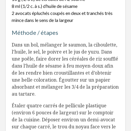
8 ml (1/2 c. à s.) d’huile de sésame
2 avocats épluchés coupés en deux et tranchés très
Toujours
Salade de
mince dans le sens de la largeur
disponibles en
betterave
temps de crise!!!!!
et corian
Méthode / étapes
L’huile d’olive au
Du gâteau
Dans un bol, mélanger le saumon, la ciboulette,
dessert
l’huile, le sel, le poivre et le jus de yuzu. Dans
une poêle, faire dorer les céréales de riz soufflé
dans l’huile de sésame à feu moyen-doux afin
de les rendre bien croustillantes et d’obtenir
une belle coloration. Égoutter sur un papier
absorbant et mélanger les 3/4 de la préparation
au tartare.
Étaler quatre carrés de pellicule plastique
(environ 6 pouces de largeur) sur le comptoir
de la cuisine. Déposer environ un demi-avocat
sur chaque carré, le trou du noyau face vers le