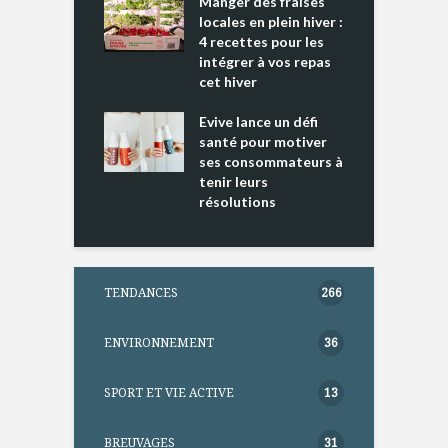
cking 2 : Une
Manger des fraises
C
nce mondiale
locales en plein hiver :
s
4 recettes pour les
t
intégrer à vos repas
ments riches en
cet hiver
T
ine D
l
ure dans votre
Evive lance un défi
p
ntation
santé pour motiver
ses consommateurs à
tenir leurs
résolutions
TENDANCES
266
ENVIRONNEMENT
36
SPORT ET VIE ACTIVE
13
BREUVAGES
31