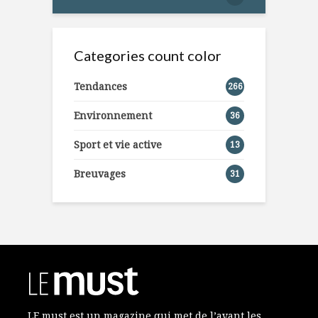
Categories count color
Tendances
266
Environnement
36
Sport et vie active
13
Breuvages
31
LE must est un magazine qui met de l’avant les