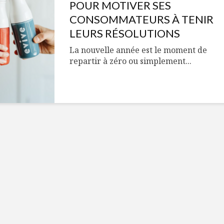
Cantons-de-l’Est
Le snack
POUR MOTIVER SES
s’invitent durant le
tendan
CONSOMMATEURS À TENIR
temps des Fêtes
LEURS RÉSOLUTIONS
Tout baigne dans
10 alime
La nouvelle année est le moment de
l’huile… de Caméline
vitamin
repartir à zéro ou simplement...
pour Chantal Van
à inclur
Winden
alimen