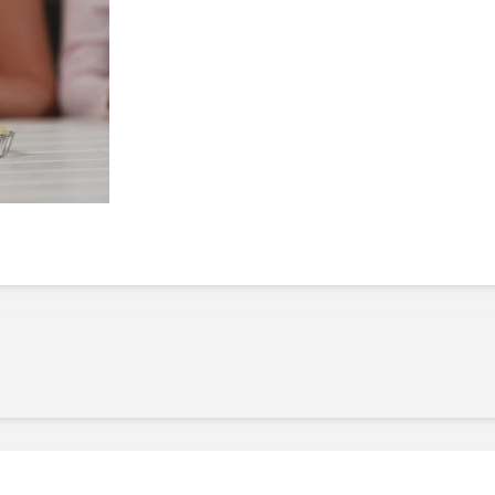
Manger des fraises
Cantons
locales en plein hiver :
s’invite
4 recettes pour les
temps d
intégrer à vos repas
25 no
cet hiver
Tout ba
11 janvier 2022
l’huile…
Evive lance un défi
pour Ch
santé pour motiver
Winde
ses consommateurs à
25 no
tenir leurs
résolutions
11 janvier 2022