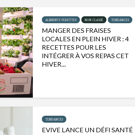
ALIMENTS VEDETTES
NON CLASSÉ
TENDANCES
MANGER DES FRAISES
LOCALES EN PLEIN HIVER : 4
RECETTES POUR LES
INTÉGRER À VOS REPAS CET
HIVER...
Isabelle Huot et Chef
Les
Marianne allient
insecte
santé et plaisir
à faire 
TENDANCES
« buzz »
EVIVE LANCE UN DÉFI SANTÉ
Les spiritueux des