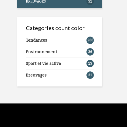
BREUVAGES
31
Categories count color
Tendances
266
Environnement
36
Sport et vie active
13
Breuvages
31