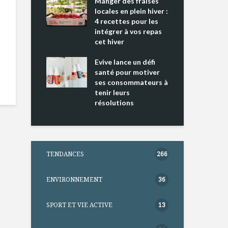
ing 2 : Une
Manger des fraises
Can
ce mondiale
locales en plein hiver :
s’i
4 recettes pour les
te
intégrer à vos repas
nts riches en
cet hiver
Tou
e D
l’h
e dans votre
Evive lance un défi
pou
tation
santé pour motiver
Wi
ses consommateurs à
tenir leurs
résolutions
TENDANCES
266
ENVIRONNEMENT
36
SPORT ET VIE ACTIVE
13