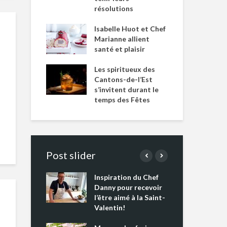
résolutions
Isabelle Huot et Chef
Marianne allient
santé et plaisir
Les spiritueux des
Cantons-de-l’Est
s’invitent durant le
temps des Fêtes
Post slider
Inspiration du Chef
Isa
s s’apprêtent
Danny pour recevoir
Mar
tout un
l’être aimé à la Saint-
san
 !
Valentin!
Les