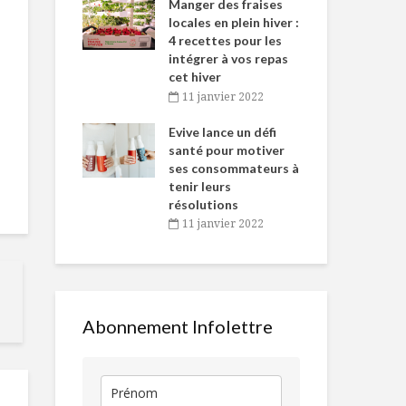
-de-l’Est
Manger des fraises
Can
nt durant le
locales en plein hiver :
s’i
es Fêtes
4 recettes pour les
te
intégrer à vos repas
vembre 2021
2
cet hiver
igne dans
Tou
11 janvier 2022
Sardine grillée sur
Au coeur de
 de Caméline
l’h
sauce tomate et
vertus de la
antal Van
Evive lance un défi
pou
fèves de Lima
pomme
n
santé pour motiver
Wi
ses consommateurs à
vembre 2021
2
Smoothie vert
Strøm Spa: d
tenir leurs
découverte
résolutions
culturelle à l
11 janvier 2022
conception
Pommes sautées à
la canneelle et au
Offrir son 
romarin
sans allergie
Abonnement Infolettre