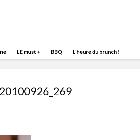
nne
LE must +
BBQ
L’heure du brunch !
20100926_269
Inspiration du Chef
Isabelle
Danny pour recevoir
Mariann
l’être aimé à la Saint-
santé et
Valentin!
17 dé
4 février 2022
Les spir