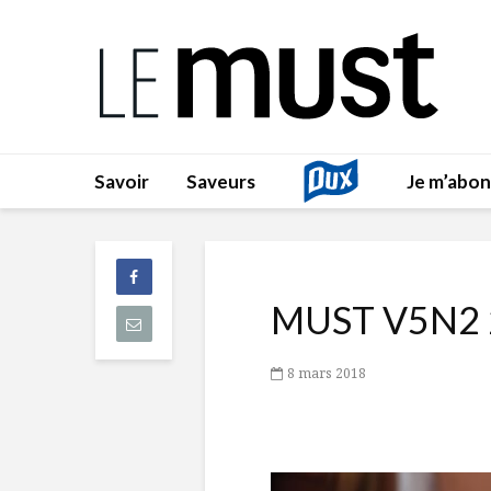
Savoir
Saveurs
Je m’abo
MUST V5N2 
8 mars 2018