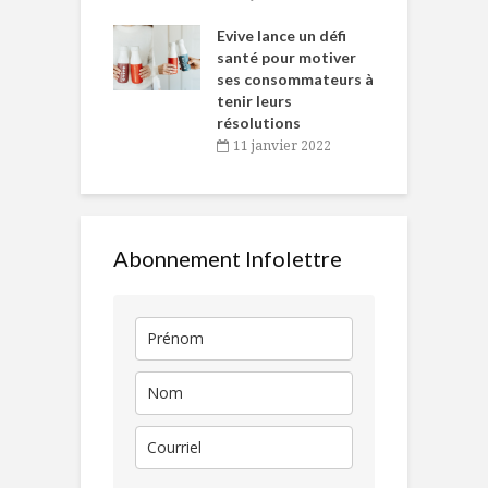
e… de Caméline
l
Chantal Van
Evive lance un défi
p
en
santé pour motiver
ses consommateurs à
novembre 2021
tenir leurs
résolutions
11 janvier 2022
Abonnement Infolettre