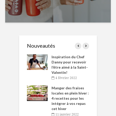
Nouveautés
le Huot et Chef
Inspiration du Chef
I
ne allient
Danny pour recevoir
M
et plaisir
l’être aimé à la Saint-
s
Valentin!
décembre 2021
4 février 2022
iritueux des
L
ns-de-l’Est
Manger des fraises
C
tent durant le
locales en plein hiver :
s
 des Fêtes
4 recettes pour les
t
intégrer à vos repas
novembre 2021
cet hiver
baigne dans
T
11 janvier 2022