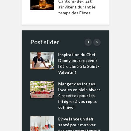
Cantons-de-l’Est
s’invitent durant le
temps des Fêtes
Post slider
Inspiration du Chef
I
es s’apprêtent
Danny pour recevoir
M
e tout un
l’être aimé à la Saint-
s
 » !
Valentin!
L
cking 2 : Une
Manger des fraises
C
nce mondiale
locales en plein hiver :
s
4 recettes pour les
t
intégrer à vos repas
ments riches en
cet hiver
T
ine D
l
ure dans votre
Evive lance un défi
p
ntation
santé pour motiver
ses consommateurs à