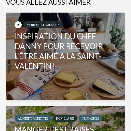
VOUS ALLEZ AUSSI AIMER
MENU SAINT-VALENTIN
INSPIRATION DU CHEF
DANNY POUR RECEVOIR
L’ÊTRE AIMÉ À LA SAINT-
VALENTIN!
ALIMENTS VEDETTES
NON CLASSÉ
TENDANCES
MANGER DES FRAISES