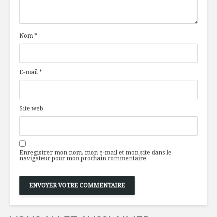
porc effiloché au
biologiqu
baba gannouj
que coût
Nom
*
À la découverte de
Pourboire
l’argousier
tous?
E-mail
*
Mexico : un périple
Le Réduit 
gustatif de haute
une liqueu
voltige
pour soul
temps des
Site web
Enregistrer mon nom, mon e-mail et mon site dans le
navigateur pour mon prochain commentaire.