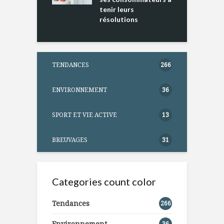
tenir leurs
résolutions
TENDANCES
266
ENVIRONNEMENT
36
SPORT ET VIE ACTIVE
13
BREUVAGES
31
Categories count color
Tendances
266
Environnement
36