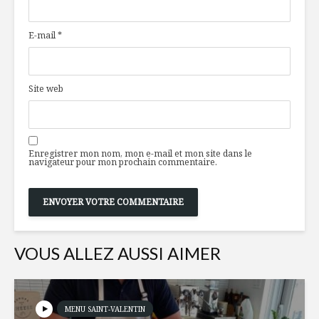
garder le cerveau
pour bout
jeune
choux
E-mail
*
LE must du mois –
Pain doré
MARS
fruits et 
d’érable
Site web
Technique :
Un peu de
comment faire une
centre-vil
pâte à pizza
Enregistrer mon nom, mon e-mail et mon site dans le
maison
navigateur pour mon prochain commentaire.
VOUS ALLEZ AUSSI AIMER
MENU SAINT-VALENTIN