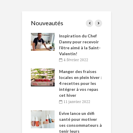
Nouveautés
le Huot et Chef
Inspiration du Chef
I
ne allient
Danny pour recevoir
M
et plaisir
l’être aimé à la Saint-
s
Valentin!
décembre 2021
4 février 2022
iritueux des
L
ns-de-l’Est
Manger des fraises
C
tent durant le
locales en plein hiver :
s
 des Fêtes
4 recettes pour les
t
intégrer à vos repas
novembre 2021
cet hiver
baigne dans
T
11 janvier 2022
e… de Caméline
l
Chantal Van
Evive lance un défi
p
en
santé pour motiver
ses consommateurs à
novembre 2021
tenir leurs