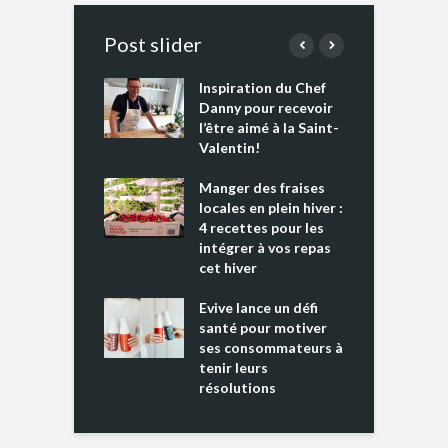
Post slider
Inspiration du Chef
I
es s’apprêtent
Danny pour recevoir
M
e tout un
l’être aimé à la Saint-
s
 » !
Valentin!
L
cking 2 : Une
Manger des fraises
C
nce mondiale
locales en plein hiver :
s
4 recettes pour les
t
intégrer à vos repas
ments riches en
cet hiver
T
ine D
l
ure dans votre
Evive lance un défi
p
ntation
santé pour motiver
ses consommateurs à
tenir leurs
résolutions