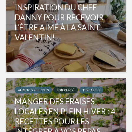
INSPIRATION DU CHEF
DANNY POUR RECEVOIR
L’ÊTRE AIMÉ À LA SAINT-
VALENTIN!
ALIMENTS VEDETTES
NON CLASSÉ
TENDANCES
MANGER DES FRAISES
LOCALES EN PLEIN HIVER : 4
RECETTES POUR LES
INTÉGRER À VOS REPAS...