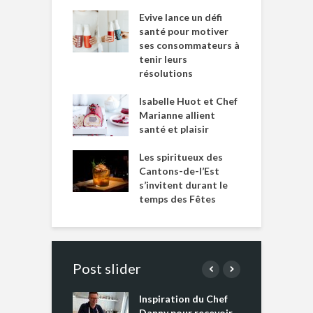
Evive lance un défi
santé pour motiver
ses consommateurs à
tenir leurs
résolutions
Isabelle Huot et Chef
Marianne allient
santé et plaisir
Les spiritueux des
Cantons-de-l’Est
s’invitent durant le
temps des Fêtes
Post slider
Inspiration du Chef
I
es s’apprêtent
Danny pour recevoir
M