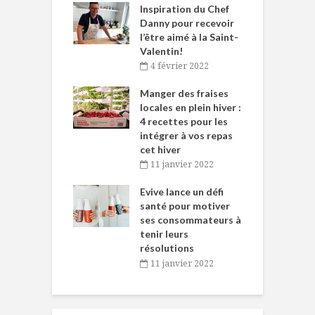
le Huot et Chef
Inspiration du Chef
I
ne allient
Danny pour recevoir
M
et plaisir
l’être aimé à la Saint-
s
Valentin!
décembre 2021
4 février 2022
iritueux des
L
ns-de-l’Est
Manger des fraises
C
tent durant le
locales en plein hiver :
s
 des Fêtes
4 recettes pour les
t
intégrer à vos repas
novembre 2021
cet hiver
baigne dans
T
11 janvier 2022
e… de Caméline
l
Chantal Van
Evive lance un défi
p
en
santé pour motiver
ses consommateurs à
novembre 2021
tenir leurs
résolutions
11 janvier 2022