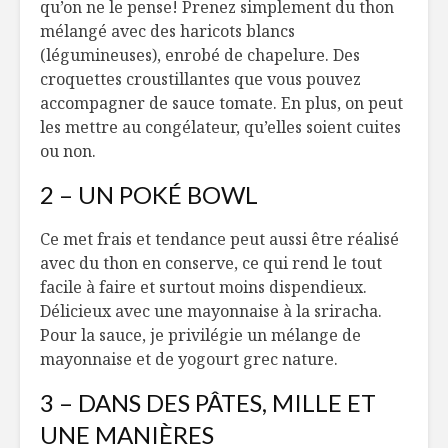
qu’on ne le pense! Prenez simplement du thon
Infos 101 sur les
Velouté d
mélangé avec des haricots blancs
cocos!
jasmin et
(légumineuses), enrobé de chapelure. Des
la mouta
croquettes croustillantes que vous pouvez
Purée de chou-
Le goût de l’autre Laure
accompagner de sauce tomate. En plus, on peut
fleur à l’ail confite,
Godbout et Véronique 
les mettre au congélateur, qu’elles soient cuites
crevettes miel-
du restaurant L’Épicier
ou non.
Cayenne, chips de
kale
Du saum
2 – UN POKÉ BOWL
transgén
Croquettes de
notre ass
crevettes et
Ce met frais et tendance peut aussi être réalisé
salade de chou à la
avec du thon en conserve, ce qui rend le tout
mangue
facile à faire et surtout moins dispendieux.
Délicieux avec une mayonnaise à la
sriracha
.
Pour la sauce, je privilégie un mélange de
mayonnaise et de yogourt grec nature.
3 – DANS DES PÂTES, MILLE ET
UNE MANIÈRES