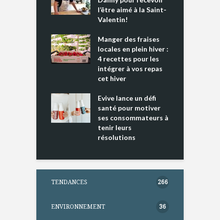
e tout un
l’être aimé à la Saint-
s
 » !
Valentin!
L
cking 2 : Une
Manger des fraises
C
nce mondiale
locales en plein hiver :
s
4 recettes pour les
t
intégrer à vos repas
ments riches en
cet hiver
T
ine D
l
ure dans votre
Evive lance un défi
p
ntation
santé pour motiver
ses consommateurs à
tenir leurs
résolutions
TENDANCES
266
ENVIRONNEMENT
36