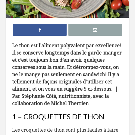
7 façons de
6 tendan
remplacer le pain
dans not
dans nos
assiette 
hamburgers
La crème 
Le thon est l’aliment polyvalent par excellence!
TOP 10 des
menthe, c
Il se conserve longtemps dans le garde-manger
meilleures
pour les 
microbrasseries au
et c’est toujours bon d’en avoir quelques
Québec à
Belles ini
conserves sous la main. Et détrompez-vous, on
découvrir !
d’ici
ne le mange pas seulement en sandwich! Il y a
tellement de façons originales d’utiliser cet
Osez les flambés !
aliment, et on vous en suggère 5 ci-dessous.
|
Par Stéphanie Côté
, nutritionniste
, avec la
collaboration de Michel Therrien
1 – CROQUETTES DE THON
Les croquettes de thon sont plus faciles à faire