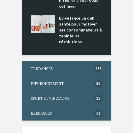
intégrer à vos repas
ments riches en
cet hiver
T
ine D
l
ure dans votre
Evive lance un défi
p
ntation
santé pour motiver
ses consommateurs à
tenir leurs
résolutions
TENDANCES
266
ENVIRONNEMENT
36
SPORT ET VIE ACTIVE
13
BREUVAGES
31