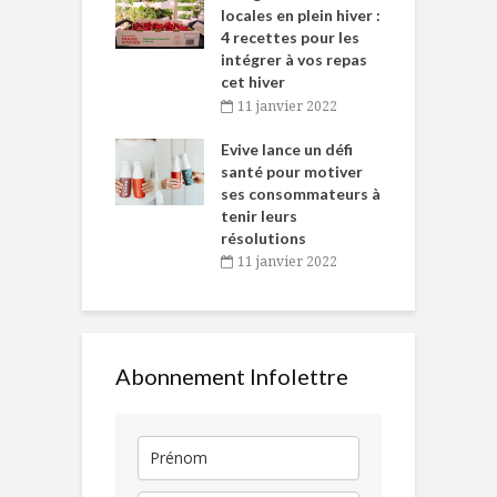
tent durant le
locales en plein hiver :
s
 des Fêtes
4 recettes pour les
t
intégrer à vos repas
novembre 2021
cet hiver
baigne dans
T
11 janvier 2022
e… de Caméline
l
Chantal Van
Evive lance un défi
p
en
santé pour motiver
ses consommateurs à
novembre 2021
tenir leurs
résolutions
11 janvier 2022
Abonnement Infolettre