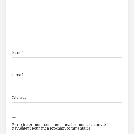
portée de main
tradition
meringué
citron
Bras de fer entre
deux modes
De Belles
alimentaires
initiatives
L’influent
Nom
*
marketing de
Le corona
genre en épicerie
accélère
l’importa
l’emballa
E-mail
*
les
consomm
Site web
Enregistrer mon nom, mon e-mail et mon site dans le
navigateur pour mon prochain commentaire.