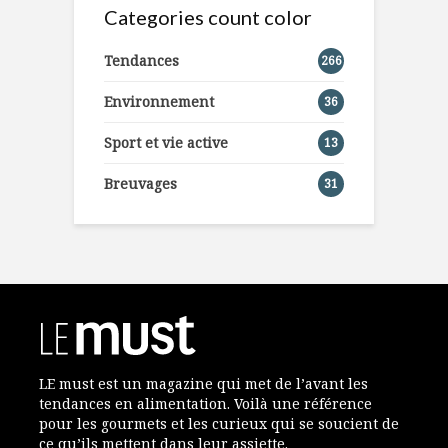
Categories count color
Tendances
266
Environnement
36
Sport et vie active
13
Breuvages
31
LE must est un magazine qui met de l’avant les
tendances en alimentation. Voilà une référence
pour les gourmets et les curieux qui se soucient de
ce qu’ils mettent dans leur assiette.