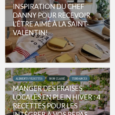
INSPIRATION DU CHEF
DANNY POUR RECEVOIR
L’ÊTRE AIMÉ À LA SAINT-
VALENTIN!
ALIMENTS VEDETTES
NON CLASSÉ
TENDANCES
MANGER DES FRAISES
LOCALES EN PLEIN HIVER : 4
RECETTES POUR LES
INTÉGRER À VOS REPAS...