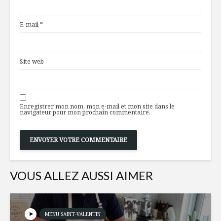
l’assiette
cari
et moelle
E-mail
*
d’aubergi
Les 10 premiers
finalistes du
Tartelett
MATCH DUX
citron et
Site web
dévoilés: À votre
gingembr
tour de
crème fo
choisir maintenant
!
Chocolat
Enregistrer mon nom, mon e-mail et mon site dans le
70
navigateur pour mon prochain commentaire.
Coffre à outils
anti-blues hivernal
VOUS ALLEZ AUSSI AIMER
MENU SAINT-VALENTIN