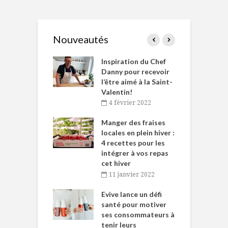
Nouveautés
le Huot et Chef
Inspiration du Chef
I
ne allient
Danny pour recevoir
M
et plaisir
l’être aimé à la Saint-
s
Valentin!
décembre 2021
4 février 2022
iritueux des
L
ns-de-l’Est
Manger des fraises
C
tent durant le
locales en plein hiver :
s
 des Fêtes
4 recettes pour les
t
intégrer à vos repas
novembre 2021
cet hiver
baigne dans
T
11 janvier 2022
e… de Caméline
l
Chantal Van
Evive lance un défi
p
en
santé pour motiver
ses consommateurs à
novembre 2021
tenir leurs