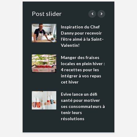
Post slider
Inspiration du Chef
I
es s’apprêtent
Danny pour recevoir
M
e tout un
l’être aimé à la Saint-
s
 » !
Valentin!
L
cking 2 : Une
Manger des fraises
C
nce mondiale
locales en plein hiver :
s
4 recettes pour les
t
intégrer à vos repas
ments riches en
cet hiver
T
ine D
l
ure dans votre
Evive lance un défi
p
ntation
santé pour motiver
ses consommateurs à
tenir leurs
résolutions