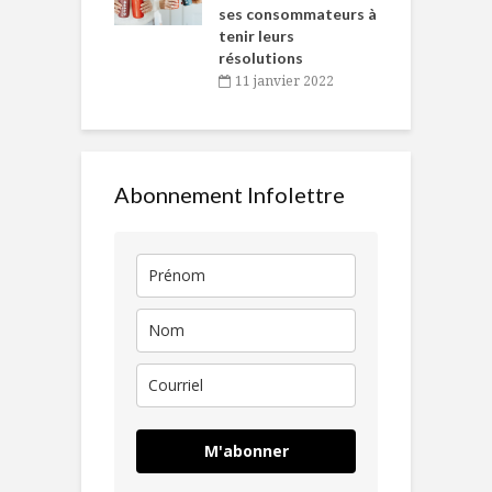
ses consommateurs à
novembre 2021
tenir leurs
résolutions
11 janvier 2022
Abonnement Infolettre
M'abonner