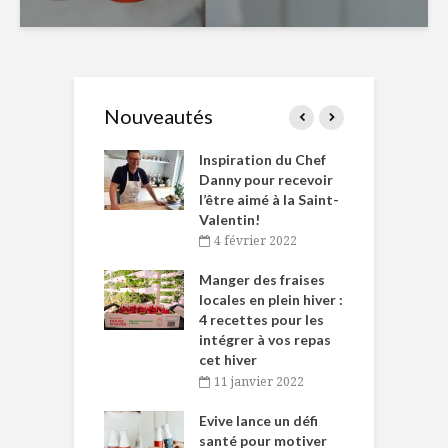
Nouveautés
le Huot et Chef
Inspiration du Chef
I
ne allient
Danny pour recevoir
M
et plaisir
l’être aimé à la Saint-
s
Valentin!
décembre 2021
4 février 2022
iritueux des
L
ns-de-l’Est
Manger des fraises
C
tent durant le
locales en plein hiver :
s
 des Fêtes
4 recettes pour les
t
intégrer à vos repas
novembre 2021
cet hiver
baigne dans
T
11 janvier 2022
e… de Caméline
l
Chantal Van
Evive lance un défi
p
en
santé pour motiver