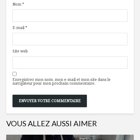
Nom
*
popoter
70
Trop bon, le
Gros et e
E-mail
*
bouillon maison !
est-ce po
Pancake allemande
Shortcak
Site web
salée, tomate,
fraises et
truite fumée et
framboise
avocat
Enregistrer mon nom, mon e-mail et mon site dans le
navigateur pour mon prochain commentaire.
VOUS ALLEZ AUSSI AIMER