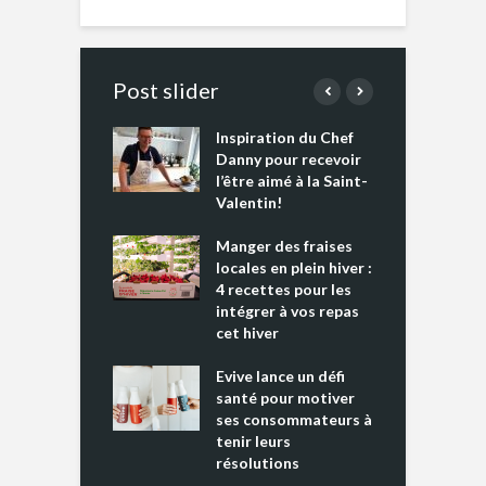
Post slider
Inspiration du Chef
I
es s’apprêtent
Danny pour recevoir
M
e tout un
l’être aimé à la Saint-
s
 » !
Valentin!
L
cking 2 : Une
Manger des fraises
C
nce mondiale
locales en plein hiver :
s
4 recettes pour les
t
intégrer à vos repas
ments riches en
cet hiver
T
ine D
l
ure dans votre
Evive lance un défi
p
ntation
santé pour motiver
ses consommateurs à
tenir leurs
résolutions