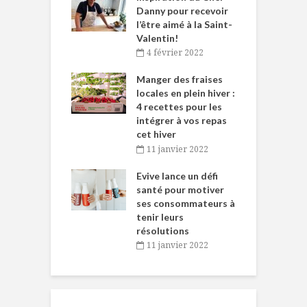
ne allient
Danny pour recevoir
M
et plaisir
l’être aimé à la Saint-
s
Valentin!
décembre 2021
4 février 2022
iritueux des
L
ns-de-l’Est
Manger des fraises
C
tent durant le
locales en plein hiver :
s
 des Fêtes
4 recettes pour les
t
intégrer à vos repas
novembre 2021
cet hiver
baigne dans
T
11 janvier 2022
e… de Caméline
l
Chantal Van
Evive lance un défi
p
en
santé pour motiver
ses consommateurs à
novembre 2021
tenir leurs
résolutions
11 janvier 2022