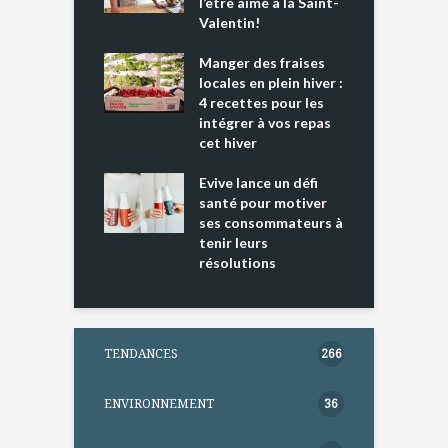
e tout un
l’être aimé à la Saint-
s
 » !
Valentin!
L
cking 2 : Une
Manger des fraises
C
nce mondiale
locales en plein hiver :
s
4 recettes pour les
t
intégrer à vos repas
ments riches en
cet hiver
T
ine D
l
ure dans votre
Evive lance un défi
p
ntation
santé pour motiver
ses consommateurs à
tenir leurs
résolutions
TENDANCES
266
ENVIRONNEMENT
36