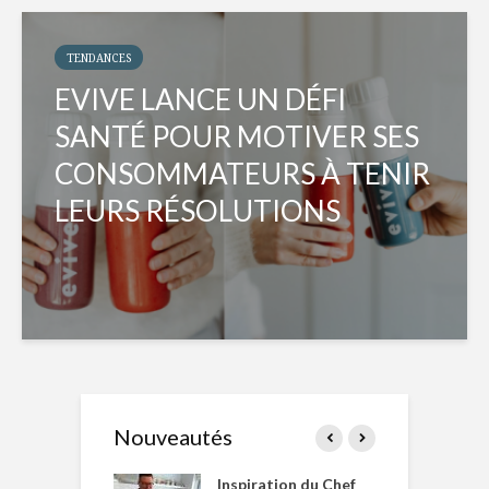
TENDANCES
EVIVE LANCE UN DÉFI
SANTÉ POUR MOTIVER SES
CONSOMMATEURS À TENIR
LEURS RÉSOLUTIONS
Nouveautés
le Huot et Chef
Inspiration du Chef
I