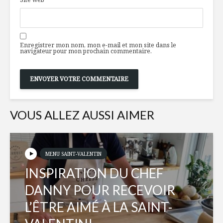
la Mexicaine
pour la c
Gnocchis au
Toujours
Enregistrer mon nom, mon e-mail et mon site dans le
canard effiloché
disponibl
navigateur pour mon prochain commentaire.
temps de 
Du tout fait
À chacun 
maison
printemps
tour de v
VOUS ALLEZ AUSSI AIMER
MENU SAINT-VALENTIN
INSPIRATION DU CHEF
DANNY POUR RECEVOIR
L’ÊTRE AIMÉ À LA SAINT-