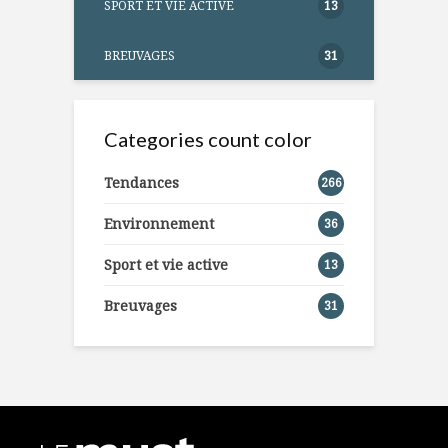
SPORT ET VIE ACTIVE
13
BREUVAGES
31
Categories count color
Tendances
266
Environnement
36
Sport et vie active
13
Breuvages
31