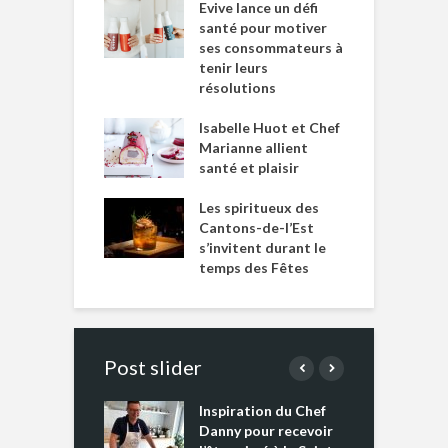
Evive lance un défi
santé pour motiver
ses consommateurs à
tenir leurs
résolutions
Isabelle Huot et Chef
Marianne allient
santé et plaisir
Les spiritueux des
Cantons-de-l’Est
s’invitent durant le
temps des Fêtes
Post slider
Inspiration du Chef
I
es s’apprêtent
Danny pour recevoir
M