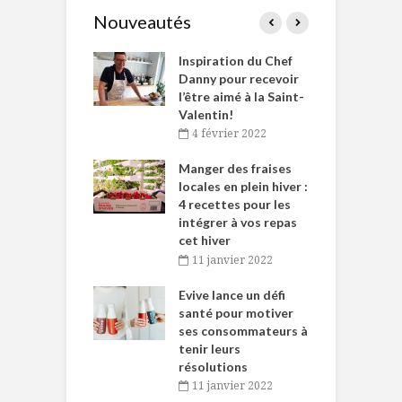
Nouveautés
le Huot et Chef
Inspiration du Chef
I
ne allient
Danny pour recevoir
M
et plaisir
l’être aimé à la Saint-
s
Valentin!
décembre 2021
4 février 2022
iritueux des
L
ns-de-l’Est
Manger des fraises
C
tent durant le
locales en plein hiver :
s
 des Fêtes
4 recettes pour les
t
intégrer à vos repas
novembre 2021
cet hiver
baigne dans
T
11 janvier 2022
e… de Caméline
l
Chantal Van
Evive lance un défi
p
en
santé pour motiver
ses consommateurs à
novembre 2021
tenir leurs
résolutions
11 janvier 2022