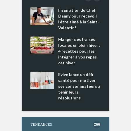
Inspiration du Chef
I
es s’apprêtent
Danny pour recevoir
M
e tout un
l’être aimé à la Saint-
s
 » !
Valentin!
L
cking 2 : Une
Manger des fraises
C
nce mondiale
locales en plein hiver :
s
4 recettes pour les
t
intégrer à vos repas
ments riches en
cet hiver
T
ine D
l
ure dans votre
Evive lance un défi
p
ntation
santé pour motiver
ses consommateurs à
tenir leurs
résolutions
TENDANCES
266