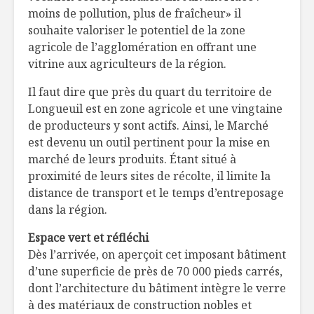
à la trace!
moins de pollution, plus de fraîcheur» il
souhaite valoriser le potentiel de la zone
Le vin : à votre
Gros plan
agricole de l’agglomération en offrant une
santé?
vitamines
vitrine aux agriculteurs de la région.
Il faut dire que près du quart du territoire de
Quand le sport fait
Daniel Ge
Longueuil est en zone agricole et une vingtaine
mal
gars ordi
rêve
de producteurs y sont actifs. Ainsi, le Marché
extraordi
est devenu un outil pertinent pour la mise en
marché de leurs produits. Étant situé à
proximité de leurs sites de récolte, il limite la
distance de transport et le temps d’entreposage
dans la région.
Espace vert et réfléchi
Dès l’arrivée, on aperçoit cet imposant bâtiment
d’une superficie de près de 70 000 pieds carrés,
dont l’architecture du bâtiment intègre le verre
à des matériaux de construction nobles et