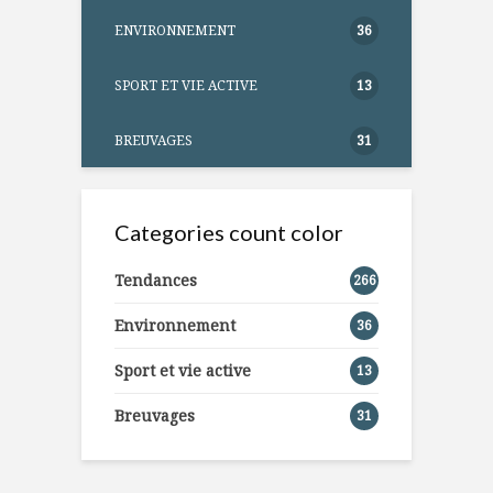
ENVIRONNEMENT
36
SPORT ET VIE ACTIVE
13
BREUVAGES
31
Categories count color
Tendances
266
Environnement
36
Sport et vie active
13
Breuvages
31