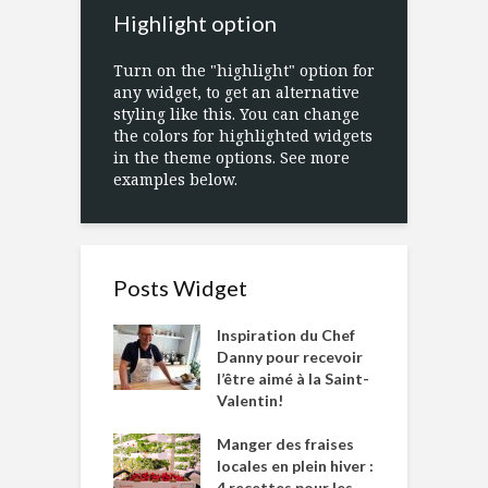
Highlight option
Turn on the "highlight" option for
any widget, to get an alternative
styling like this. You can change
the colors for highlighted widgets
in the theme options. See more
examples below.
Posts Widget
Inspiration du Chef
Danny pour recevoir
l’être aimé à la Saint-
Valentin!
Manger des fraises
locales en plein hiver :
4 recettes pour les