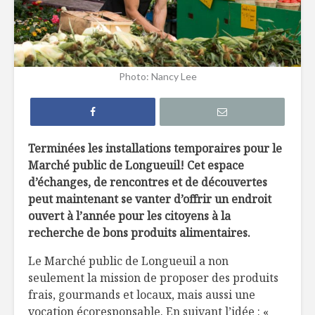
10 façons de mieux
Vers un N
manger pour la
déchet
planète
Photo: Nancy Lee
La « religion »
Eau embou
alimentaire de
ou du robi
Laure Waridel
laquelle c
Terminées les installations temporaires pour le
Pour en finir avec
5 astuces
Marché public de Longueuil! Cet espace
le (sur) emballage
limiter le
gaspillag
d’échanges, de rencontres et de découvertes
alimentai
peut maintenant se vanter d’offrir un endroit
ouvert à l’année pour les citoyens à la
recherche de bons produits alimentaires.
Le Marché public de Longueuil a non
seulement la mission de proposer des produits
frais, gourmands et locaux, mais aussi une
Votre
Les route
vocation écoresponsable. En suivant l’idée : «
alimentation suivie
de Jérôme