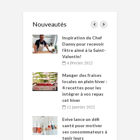
Nouveautés
le Huot et Chef
Inspiration du Chef
I
ne allient
Danny pour recevoir
M
et plaisir
l’être aimé à la Saint-
s
Valentin!
décembre 2021
4 février 2022
iritueux des
L
ns-de-l’Est
Manger des fraises
C
tent durant le
locales en plein hiver :
s
 des Fêtes
4 recettes pour les
t
intégrer à vos repas
novembre 2021
cet hiver
baigne dans
T
11 janvier 2022
e… de Caméline
l
Chantal Van
Evive lance un défi
p
en
santé pour motiver
ses consommateurs à
novembre 2021
tenir leurs