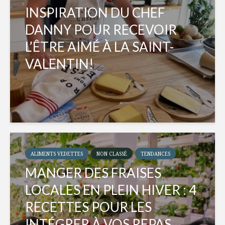
INSPIRATION DU CHEF
DANNY POUR RECEVOIR
L’ÊTRE AIMÉ À LA SAINT-
VALENTIN!
ALIMENTS VEDETTES
NON CLASSÉ
TENDANCES
MANGER DES FRAISES
LOCALES EN PLEIN HIVER : 4
RECETTES POUR LES
INTÉGRER À VOS REPAS...