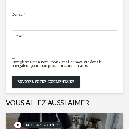
célébrations
disponibl
autour de la
temps de 
E-mail
*
culture cocktail
Tapas 24 
Isabelle Huot,
l’Aperiti
de l’éducation à la
pour le p
Site web
nutrition
Fondue a
Toujours
aromatisé
disponibles en
bière
Enregistrer mon nom, mon e-mail et mon site dans le
temps de crise
navigateur pour mon prochain commentaire.
VOUS ALLEZ AUSSI AIMER
MENU SAINT-VALENTIN