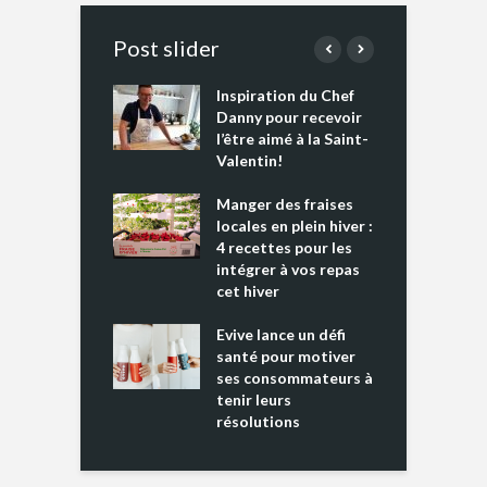
Post slider
Inspiration du Chef
I
es s’apprêtent
Danny pour recevoir
M
e tout un
l’être aimé à la Saint-
s
 » !
Valentin!
L
cking 2 : Une
Manger des fraises
C
nce mondiale
locales en plein hiver :
s
4 recettes pour les
t
intégrer à vos repas
ments riches en
cet hiver
T
ine D
l
ure dans votre
Evive lance un défi
p
ntation
santé pour motiver
ses consommateurs à
tenir leurs
résolutions