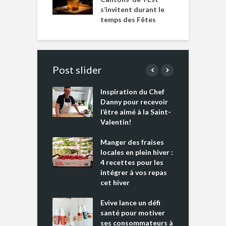
s’invitent durant le
temps des Fêtes
Post slider
Inspiration du Chef
I
es s’apprêtent
Danny pour recevoir
M
e tout un
l’être aimé à la Saint-
s
 » !
Valentin!
L
cking 2 : Une
Manger des fraises
C
nce mondiale
locales en plein hiver :
s
4 recettes pour les
t
intégrer à vos repas
ments riches en
cet hiver
T
ine D
l
ure dans votre
Evive lance un défi
p
ntation
santé pour motiver
ses consommateurs à