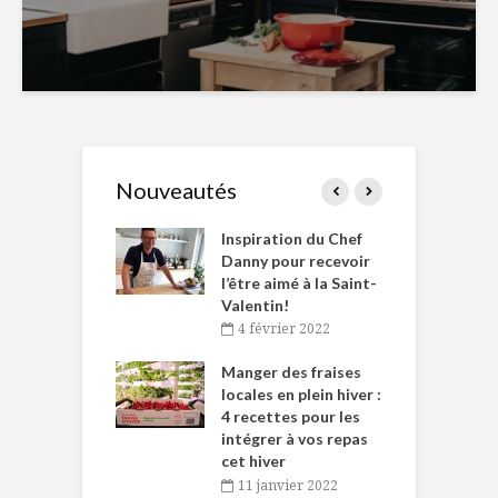
Nouveautés
le Huot et Chef
Inspiration du Chef
I
ne allient
Danny pour recevoir
M
et plaisir
l’être aimé à la Saint-
s
Valentin!
décembre 2021
4 février 2022
iritueux des
L
ns-de-l’Est
Manger des fraises
C
tent durant le
locales en plein hiver :
s
 des Fêtes
4 recettes pour les
t
intégrer à vos repas
novembre 2021
cet hiver
baigne dans
T
11 janvier 2022