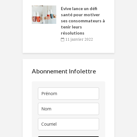
e… de Caméline
l
Chantal Van
Evive lance un défi
p
en
santé pour motiver
ses consommateurs à
novembre 2021
tenir leurs
résolutions
11 janvier 2022
Abonnement Infolettre