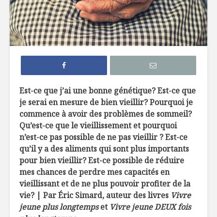
Efficaces, les
Comment 
remèdes de grand-
le sucre 
mère?
ses recet
Edamame: la fève
Sans glut
hautement
sabot
nutritive
Est-ce que j’ai une bonne génétique? Est-ce que
je serai en mesure de bien vieillir? Pourquoi je
La créatine, poudre
À l’épicer
commence à avoir des problèmes de sommeil?
miracle ?
une nutri
Qu’est-ce que le vieillissement et pourquoi
n’est-ce pas possible de ne pas vieillir ? Est-ce
qu’il y a des aliments qui sont plus importants
pour bien vieillir? Est-ce possible de réduire
mes chances de perdre mes capacités en
vieillissant et de ne plus pouvoir profiter de la
vie? | Par Éric Simard, auteur des livres
Vivre
Courge musquée
La densit
confite
nutrition
jeune plus longtemps
et
Vivre jeune DEUX fois
et glace minute
ces alime