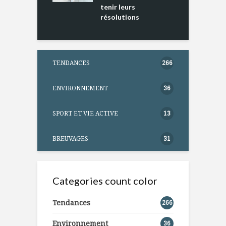
tenir leurs
résolutions
TENDANCES
266
ENVIRONNEMENT
36
SPORT ET VIE ACTIVE
13
BREUVAGES
31
Categories count color
Tendances
266
Environnement
36