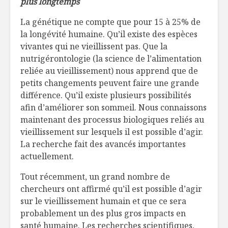
plus longtemps
rapporten
Verdure, oreilles
La génétique ne compte que pour 15 à 25% de
de crisse, beurre
Mezzés a
la longévité humaine. Qu’il existe des espèces
de pomme et
l’eau
vivantes qui ne vieillissent pas. Que la
érable
nutrigérontologie (la science de l’alimentation
Tout savoir sur les
La Maison
reliée au vieillissement) nous apprend que de
fines herbes
vient cél
petits changements peuvent faire une grande
différence. Qu’il existe plusieurs possibilités
afin d’améliorer son sommeil. Nous connaissons
maintenant des processus biologiques reliés au
vieillissement sur lesquels il est possible d’agir.
La recherche fait des avancés importantes
actuellement.
Tout récemment, un grand nombre de
chercheurs ont affirmé qu’il est possible d’agir
sur le vieillissement humain et que ce sera
probablement un des plus gros impacts en
santé humaine. Les recherches scientifiques,