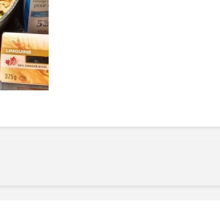
Manger des fraises
Cantons
locales en plein hiver :
s’invite
4 recettes pour les
temps d
intégrer à vos repas
25 no
cet hiver
Tout ba
11 janvier 2022
l’huile…
Evive lance un défi
pour Ch
santé pour motiver
Winde
ses consommateurs à
25 no
tenir leurs
résolutions
11 janvier 2022