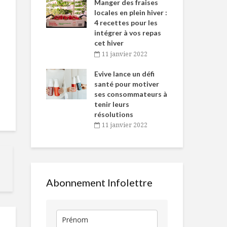
-de-l’Est
Manger des fraises
Can
nt durant le
locales en plein hiver :
s’i
es Fêtes
4 recettes pour les
te
intégrer à vos repas
vembre 2021
2
cet hiver
igne dans
Tou
11 janvier 2022
Osez les flambés !
Vers des
 de Caméline
l’h
étiquettes
antal Van
Evive lance un défi
pou
plus transpa
n
santé pour motiver
Wi
ses consommateurs à
vembre 2021
2
Omnivore : démos
Assaisonne
tenir leurs
des nouvelles
taillés sur m
résolutions
pointures en
11 janvier 2022
gastronomie
TOP 6 des vi
Cinq tendances
accompagne
saveurs en 2018
vos journées
d’automne
Abonnement Infolettre