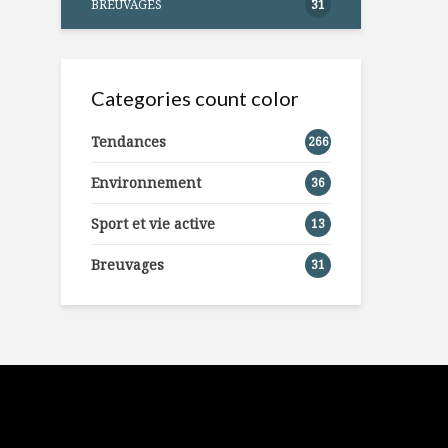
BREUVAGES
31
Categories count color
Tendances
266
Environnement
36
Sport et vie active
13
Breuvages
31