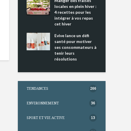
ing 2 : Une
Manger des fraises
Can
ce mondiale
locales en plein hiver :
s’i
4 recettes pour les
te
intégrer à vos repas
nts riches en
cet hiver
Tou
e D
l’h
e dans votre
Evive lance un défi
pou
tation
santé pour motiver
Wi
ses consommateurs à
tenir leurs
résolutions
TENDANCES
266
ENVIRONNEMENT
36
SPORT ET VIE ACTIVE
13