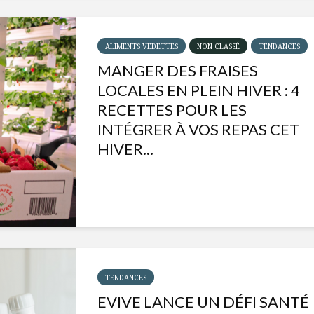
ALIMENTS VEDETTES
NON CLASSÉ
TENDANCES
MANGER DES FRAISES
LOCALES EN PLEIN HIVER : 4
RECETTES POUR LES
INTÉGRER À VOS REPAS CET
HIVER...
Isabelle Huot et Chef
Les
Marianne allient
insecte
santé et plaisir
à faire 
TENDANCES
« buzz »
EVIVE LANCE UN DÉFI SANTÉ
Les spiritueux des