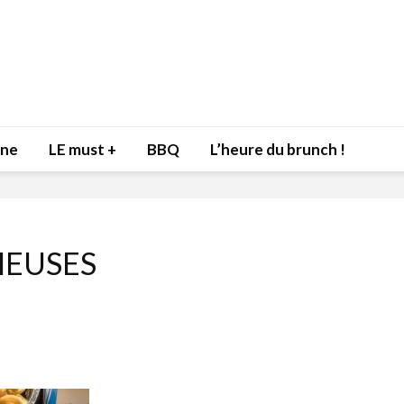
nne
LE must +
BBQ
L’heure du brunch !
MEUSES
Inspiration du Chef
Isabelle
Danny pour recevoir
Mariann
l’être aimé à la Saint-
santé et
Valentin!
17 dé
4 février 2022
Les spir