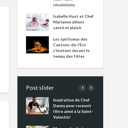
résolutions
Isabelle Huot et Chef
Marianne allient
santé et plaisir
Les spiritueux des
Cantons-de-l’Est
s’invitent durant le
temps des Fêtes
Post slider
Inspiration du Chef
Isa
s s’apprêtent
Danny pour recevoir
Mar
tout un
l’être aimé à la Saint-
san
 !
Valentin!
Les