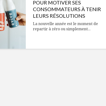
Cantons-de-l’Est
Le snack
POUR MOTIVER SES
s’invitent durant le
tendan
CONSOMMATEURS À TENIR
temps des Fêtes
LEURS RÉSOLUTIONS
Tout baigne dans
10 alime
La nouvelle année est le moment de
l’huile… de Caméline
vitamin
repartir à zéro ou simplement...
pour Chantal Van
à inclur
Winden
alimen