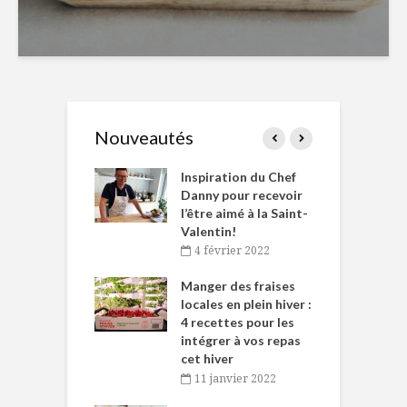
Nouveautés
le Huot et Chef
Inspiration du Chef
I
ne allient
Danny pour recevoir
M
et plaisir
l’être aimé à la Saint-
s
Valentin!
décembre 2021
4 février 2022
iritueux des
L
ns-de-l’Est
Manger des fraises
C
tent durant le
locales en plein hiver :
s
 des Fêtes
4 recettes pour les
t
intégrer à vos repas
novembre 2021
cet hiver
baigne dans
T
11 janvier 2022
e… de Caméline
l