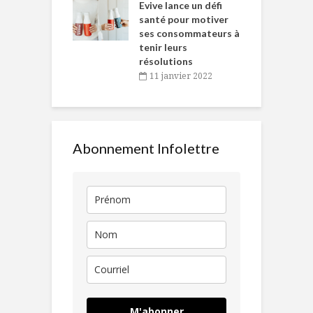
Chantal Van
Evive lance un défi
p
en
santé pour motiver
ses consommateurs à
novembre 2021
tenir leurs
résolutions
11 janvier 2022
Abonnement Infolettre
M'abonner