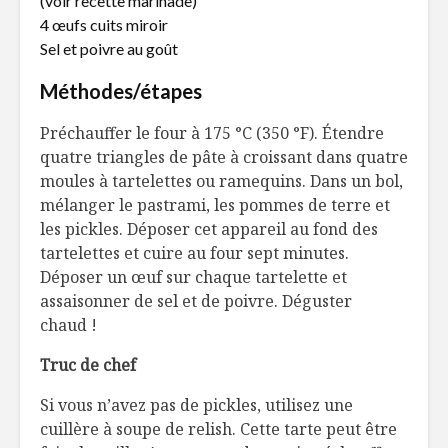
(voir recette marinade)
4 œufs cuits miroir
Les vins du Liban :
Petits fru
Sel et poivre au goût
une tradition
rescousse
millénaire
mémoire
Méthodes/étapes
Pour sortir le
Shortcak
Préchauffer le four à 175 °C (350 °F). Étendre
bûcheron en vous
fraises et
quatre triangles de pâte à croissant dans quatre
framboise
moules à tartelettes ou ramequins. Dans un bol,
mélanger le pastrami, les pommes de terre et
les pickles. Déposer cet appareil au fond des
tartelettes et cuire au four sept minutes.
Déposer un œuf sur chaque tartelette et
assaisonner de sel et de poivre. Déguster
chaud !
Truc de chef
Si vous n’avez pas de pickles, utilisez une
cuillère à soupe de relish. Cette tarte peut être