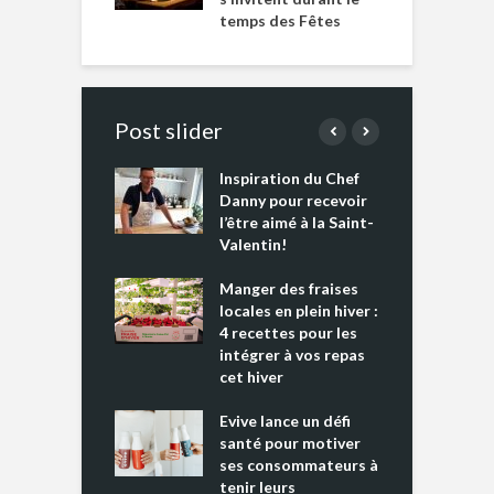
temps des Fêtes
Post slider
Inspiration du Chef
I
es s’apprêtent
Danny pour recevoir
M
e tout un
l’être aimé à la Saint-
s
 » !
Valentin!
L
cking 2 : Une
Manger des fraises
C
nce mondiale
locales en plein hiver :
s
4 recettes pour les
t
intégrer à vos repas
ments riches en
cet hiver
T
ine D
l
ure dans votre
Evive lance un défi
p
ntation
santé pour motiver
ses consommateurs à
tenir leurs