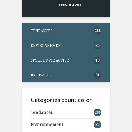
résolutions
TENDANCES
266
ENVIRONNEMENT
36
SPORT ET VIE ACTIVE
13
BREUVAGES
31
Categories count color
Tendances
266
Environnement
36