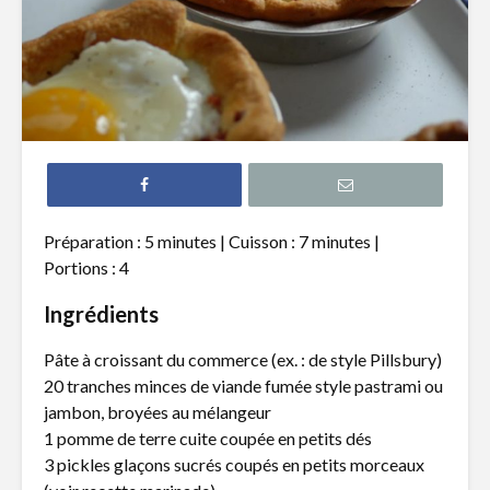
Filet de truite à
Hamburg
l’érable
revisité s
Tataki de thon
Pain naan
épicé et nouilles de
pizza, poi
riz
chèvre
Gnocchis au
Quiche a
Préparation : 5 minutes | Cuisson : 7 minutes |
canard effiloché
poireaux 
Portions : 4
fromage 
Ingrédients
Pâte à croissant du commerce (ex. : de style Pillsbury)
20 tranches minces de viande fumée style pastrami ou
jambon, broyées au mélangeur
1 pomme de terre cuite coupée en petits dés
Des dindons aux
Dans l’in
petits soins
ces artis
3 pickles glaçons sucrés coupés en petits morceaux
plaisirs