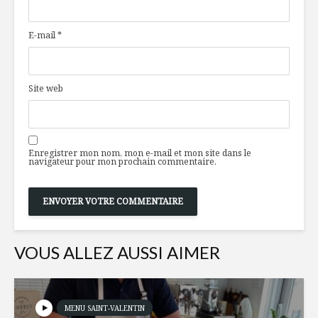
Provence
champign
tartinade 
E-mail
*
crème su
Théories
nutritionnelles:
Bien man
Êtes-vous confus ?
garder le
Site web
jeune
L’essor des
aliments
Filet de p
«bioniques»
sucré-vin
Enregistrer mon nom, mon e-mail et mon site dans le
navigateur pour mon prochain commentaire.
VOUS ALLEZ AUSSI AIMER
MENU SAINT-VALENTIN