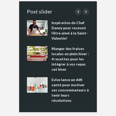
Post slider
Inspiration du Chef
I
es s’apprêtent
Danny pour recevoir
M
e tout un
l’être aimé à la Saint-
s
 » !
Valentin!
L
cking 2 : Une
Manger des fraises
C
nce mondiale
locales en plein hiver :
s
4 recettes pour les
t
intégrer à vos repas
ments riches en
cet hiver
T
ine D
l
ure dans votre
Evive lance un défi
p
ntation
santé pour motiver
ses consommateurs à
tenir leurs
résolutions