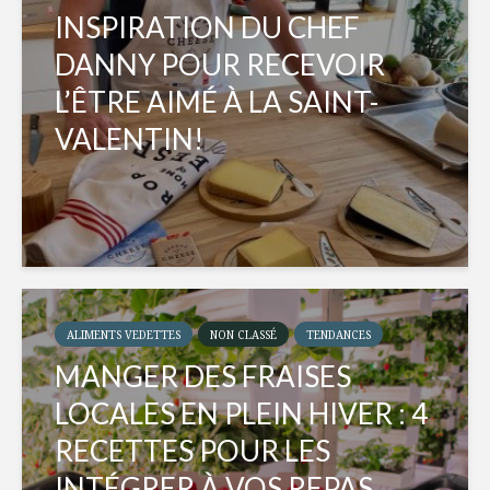
INSPIRATION DU CHEF
DANNY POUR RECEVOIR
L’ÊTRE AIMÉ À LA SAINT-
VALENTIN!
ALIMENTS VEDETTES
NON CLASSÉ
TENDANCES
MANGER DES FRAISES
LOCALES EN PLEIN HIVER : 4
RECETTES POUR LES
INTÉGRER À VOS REPAS...