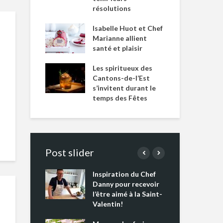
résolutions
Isabelle Huot et Chef
Marianne allient
santé et plaisir
Les spiritueux des
Cantons-de-l’Est
s’invitent durant le
temps des Fêtes
Post slider
Inspiration du Chef
Isa
s s’apprêtent
Danny pour recevoir
Mar
tout un
l’être aimé à la Saint-
san
 !
Valentin!
Les