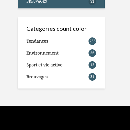
BREUVAGES
31
Categories count color
Tendances
266
Environnement
36
Sport et vie active
13
Breuvages
31