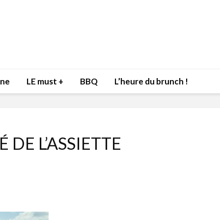
nne
LE must +
BBQ
L’heure du brunch !
 DE L’ASSIETTE
Inspiration du Chef
Isabelle
Danny pour recevoir
Mariann
l’être aimé à la Saint-
santé et
Valentin!
17 dé
4 février 2022
Les spir