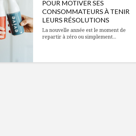
Cantons-de-l’Est
Le snack
POUR MOTIVER SES
s’invitent durant le
tendan
CONSOMMATEURS À TENIR
temps des Fêtes
LEURS RÉSOLUTIONS
Tout baigne dans
10 alime
La nouvelle année est le moment de
l’huile… de Caméline
vitamin
repartir à zéro ou simplement...
pour Chantal Van
à inclur
Winden
alimen