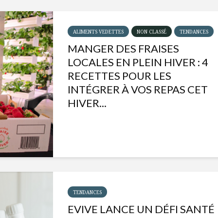
ALIMENTS VEDETTES
NON CLASSÉ
TENDANCES
MANGER DES FRAISES
LOCALES EN PLEIN HIVER : 4
RECETTES POUR LES
INTÉGRER À VOS REPAS CET
HIVER...
Isabelle Huot et Chef
Les
Marianne allient
insecte
santé et plaisir
à faire 
TENDANCES
« buzz »
EVIVE LANCE UN DÉFI SANTÉ
Les spiritueux des