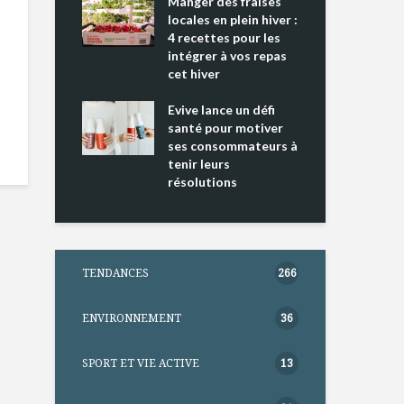
ing 2 : Une
Manger des fraises
Can
ce mondiale
locales en plein hiver :
s’i
4 recettes pour les
te
intégrer à vos repas
nts riches en
cet hiver
Tou
e D
l’h
e dans votre
Evive lance un défi
pou
tation
santé pour motiver
Wi
ses consommateurs à
tenir leurs
résolutions
TENDANCES
266
ENVIRONNEMENT
36
SPORT ET VIE ACTIVE
13