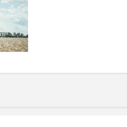
Manger des fraises
Cantons
locales en plein hiver :
s’invite
4 recettes pour les
temps d
intégrer à vos repas
25 no
cet hiver
Tout ba
11 janvier 2022
l’huile…
Evive lance un défi
pour Ch
santé pour motiver
Winde
ses consommateurs à
25 no
tenir leurs
résolutions
11 janvier 2022