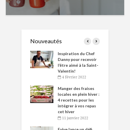
Nouveautés
le Huot et Chef
Inspiration du Chef
I
ne allient
Danny pour recevoir
M
et plaisir
l’être aimé à la Saint-
s
Valentin!
décembre 2021
4 février 2022
iritueux des
L
ns-de-l’Est
Manger des fraises
C
tent durant le
locales en plein hiver :
s
 des Fêtes
4 recettes pour les
t
intégrer à vos repas
novembre 2021
cet hiver
baigne dans
T
11 janvier 2022
e… de Caméline
l
Chantal Van
Evive lance un défi
p