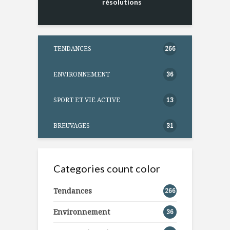
résolutions
TENDANCES
266
ENVIRONNEMENT
36
SPORT ET VIE ACTIVE
13
BREUVAGES
31
Categories count color
Tendances
266
Environnement
36