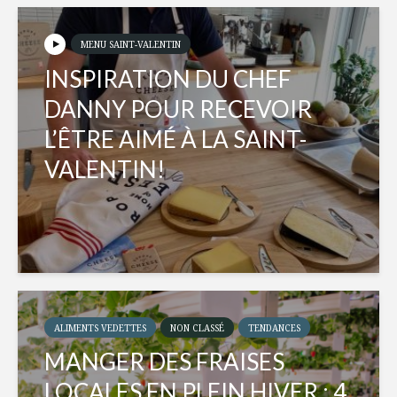
MENU SAINT-VALENTIN
INSPIRATION DU CHEF
DANNY POUR RECEVOIR
L’ÊTRE AIMÉ À LA SAINT-
VALENTIN!
ALIMENTS VEDETTES
NON CLASSÉ
TENDANCES
MANGER DES FRAISES
LOCALES EN PLEIN HIVER : 4