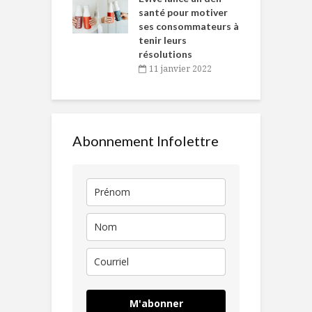
en
santé pour motiver
ses consommateurs à
novembre 2021
tenir leurs
résolutions
11 janvier 2022
Abonnement Infolettre
M'abonner