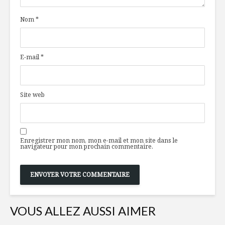
champignons-
marchés d
bacon
Taipei
Nom
*
sur quinoa aux
herbes fraîches
Salade c
de fenouil
E-mail
*
Les fruits passent
crevettes
au détecteur de
paprika
mensonges
Œuf Mimo
Site web
Semaine de la
saumon, c
poutine:
la mouta
c’est reparti!
Enregistrer mon nom, mon e-mail et mon site dans le
navigateur pour mon prochain commentaire.
VOUS ALLEZ AUSSI AIMER