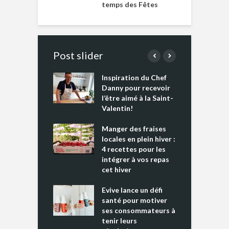
temps des Fêtes
Post slider
Inspiration du Chef
I
es s’apprêtent
Danny pour recevoir
M
e tout un
l’être aimé à la Saint-
s
 » !
Valentin!
L
cking 2 : Une
Manger des fraises
C
nce mondiale
locales en plein hiver :
s
4 recettes pour les
t
intégrer à vos repas
ments riches en
cet hiver
T
ine D
l
ure dans votre
Evive lance un défi
p
ntation
santé pour motiver
ses consommateurs à
tenir leurs