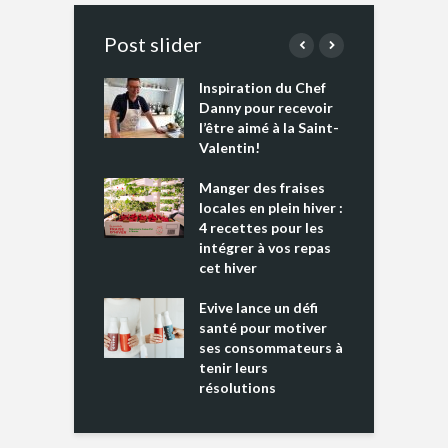
Post slider
Inspiration du Chef
I
es s’apprêtent
Danny pour recevoir
M
e tout un
l’être aimé à la Saint-
s
 » !
Valentin!
L
cking 2 : Une
Manger des fraises
C
nce mondiale
locales en plein hiver :
s
4 recettes pour les
t
intégrer à vos repas
ments riches en
cet hiver
T
ine D
l
ure dans votre
Evive lance un défi
p
ntation
santé pour motiver
ses consommateurs à
tenir leurs
résolutions