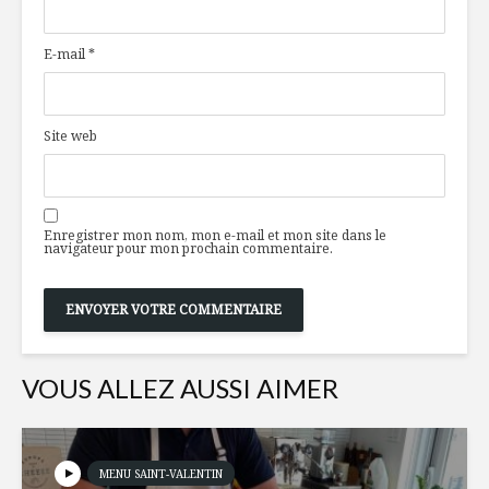
dessert
nutricosm
révélatio
E-mail
*
sorcelleri
Toujours
disponibles en
Gruau ban
temps de crise
Site web
Le snacking 1 : Une
tendance
Gâteau d
mondiale
Enregistrer mon nom, mon e-mail et mon site dans le
navigateur pour mon prochain commentaire.
VOUS ALLEZ AUSSI AIMER
MENU SAINT-VALENTIN