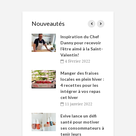
Nouveautés
le Huot et Chef
Inspiration du Chef
I
ne allient
Danny pour recevoir
M
et plaisir
l’être aimé à la Saint-
s
Valentin!
décembre 2021
4 février 2022
iritueux des
L
ns-de-l’Est
Manger des fraises
C
tent durant le
locales en plein hiver :
s
 des Fêtes
4 recettes pour les
t
intégrer à vos repas
novembre 2021
cet hiver
baigne dans
T
11 janvier 2022
e… de Caméline
l
Chantal Van
Evive lance un défi
p
en
santé pour motiver
ses consommateurs à
novembre 2021
tenir leurs