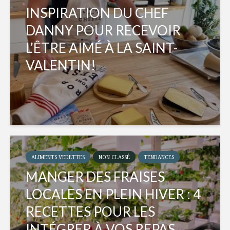
INSPIRATION DU CHEF
DANNY POUR RECEVOIR
L’ÊTRE AIMÉ À LA SAINT-
VALENTIN!
ALIMENTS VEDETTES
NON CLASSÉ
TENDANCES
MANGER DES FRAISES
LOCALES EN PLEIN HIVER : 4
RECETTES POUR LES
INTÉGRER À VOS REPAS...