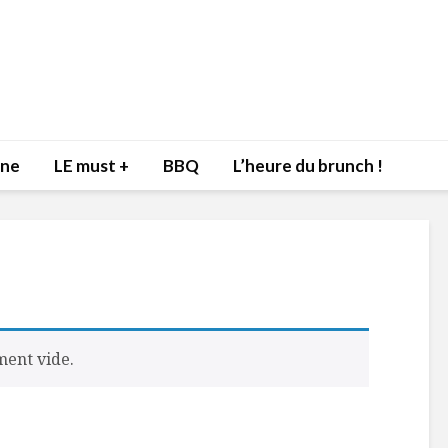
nne
LE must +
BBQ
L’heure du brunch !
Inspiration du Chef
Isabelle Huot e
Danny pour recevoir
Marianne allien
ment vide.
l’être aimé à la Saint-
santé et plaisir
Valentin!
17 décembre 2
4 février 2022
Les spiritueux 