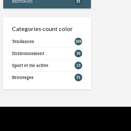
BREUVAGES
31
Categories count color
Tendances
266
Environnement
36
Sport et vie active
13
Breuvages
31