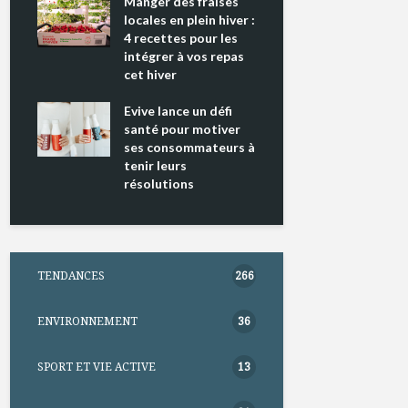
Une
Manger des fraises
Cantons-de
iale
locales en plein hiver :
s’invitent 
4 recettes pour les
temps des
intégrer à vos repas
hes en
cet hiver
Tout baign
l’huile… d
otre
Evive lance un défi
pour Chant
santé pour motiver
Winden
ses consommateurs à
tenir leurs
résolutions
TENDANCES
266
ENVIRONNEMENT
36
SPORT ET VIE ACTIVE
13