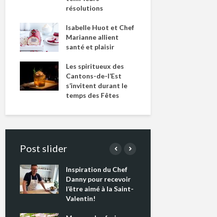
résolutions
Isabelle Huot et Chef
Marianne allient
santé et plaisir
Les spiritueux des
Cantons-de-l’Est
s’invitent durant le
temps des Fêtes
Post slider
Inspiration du Chef
Isabelle H
êtent
Danny pour recevoir
Marianne a
l’être aimé à la Saint-
santé et pl
Valentin!
Les spirit