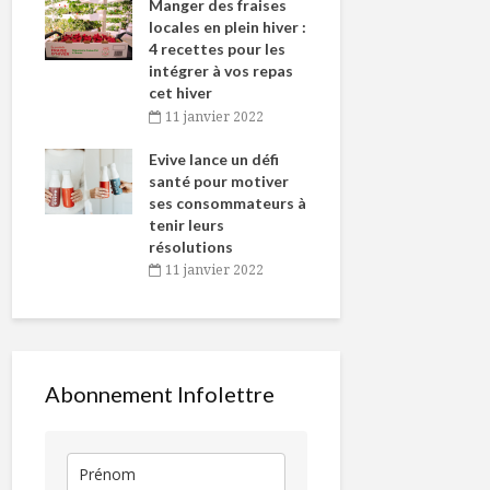
st
Manger des fraises
Cantons-de
t le
locales en plein hiver :
s’invitent 
es
4 recettes pour les
temps des
intégrer à vos repas
021
25 novem
cet hiver
ns
Tout baign
11 janvier 2022
Jour de pluie, jour
Pancake à la
éline
l’huile… d
d’ennui? Pas ici !
patate douc
an
Evive lance un défi
pour Chant
effiloché de 
santé pour motiver
Winden
ses consommateurs à
021
25 novem
5 RECETTES VIDE-
Tapenade de
tenir leurs
FRIGO ET DES
haricots, fet
résolutions
TRUCS ANTI-
tomate,
11 janvier 2022
GASPILLAGE
concombre,
coriandre, pi
On aime nos
cumin
producteurs!
Un petit goû
Caraïbes
Abonnement Infolettre