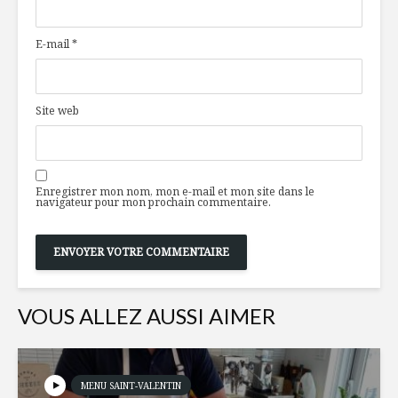
miel et thym,
pour boug
pommes-courge
soi
E-mail
*
Manger santé et
Le Québec
vivre vert,
terroir d
20 ans plus tard
Site web
Punch bulles et
5 repas à 
agrumes
pour la Sa
Valentin
Enregistrer mon nom, mon e-mail et mon site dans le
navigateur pour mon prochain commentaire.
VOUS ALLEZ AUSSI AIMER
MENU SAINT-VALENTIN