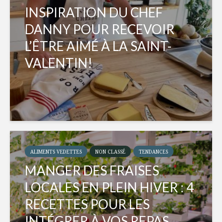
INSPIRATION DU CHEF
DANNY POUR RECEVOIR
L’ÊTRE AIMÉ À LA SAINT-
VALENTIN!
ALIMENTS VEDETTES
NON CLASSÉ
TENDANCES
MANGER DES FRAISES
LOCALES EN PLEIN HIVER : 4
RECETTES POUR LES
INTÉGRER À VOS REPAS...