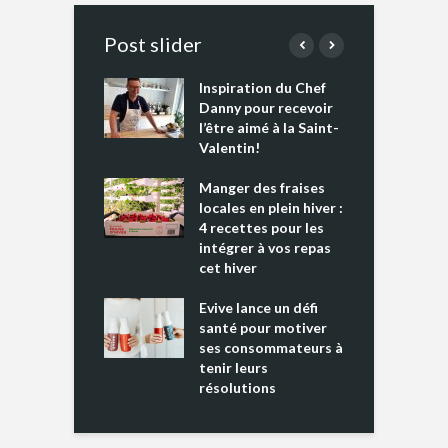
Post slider
Inspiration du Chef
I
es s’apprêtent
Danny pour recevoir
M
e tout un
l’être aimé à la Saint-
s
 » !
Valentin!
L
cking 2 : Une
Manger des fraises
C
nce mondiale
locales en plein hiver :
s
4 recettes pour les
t
intégrer à vos repas
ments riches en
cet hiver
T
ine D
l
ure dans votre
Evive lance un défi
p
ntation
santé pour motiver
ses consommateurs à
tenir leurs
résolutions