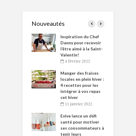
Nouveautés
le Huot et Chef
Inspiration du Chef
I
ne allient
Danny pour recevoir
M
et plaisir
l’être aimé à la Saint-
s
Valentin!
décembre 2021
4 février 2022
iritueux des
L
ns-de-l’Est
Manger des fraises
C
tent durant le
locales en plein hiver :
s
 des Fêtes
4 recettes pour les
t
intégrer à vos repas
novembre 2021
cet hiver
baigne dans
T
11 janvier 2022
e… de Caméline
l
Chantal Van
Evive lance un défi
p
en
santé pour motiver
ses consommateurs à
novembre 2021
tenir leurs