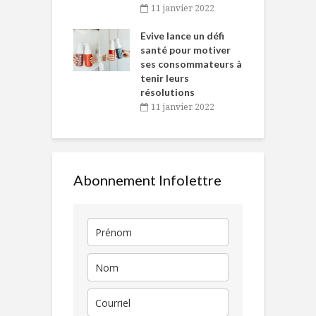
baigne dans
T
11 janvier 2022
e… de Caméline
l
Chantal Van
Evive lance un défi
p
en
santé pour motiver
ses consommateurs à
novembre 2021
tenir leurs
résolutions
11 janvier 2022
Abonnement Infolettre