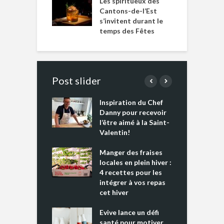
Les spiritueux des
Cantons-de-l’Est
s’invitent durant le
temps des Fêtes
Post slider
Inspiration du Chef
I
es s’apprêtent
Danny pour recevoir
M
e tout un
l’être aimé à la Saint-
s
 » !
Valentin!
L
cking 2 : Une
Manger des fraises
C
nce mondiale
locales en plein hiver :
s
4 recettes pour les
t
intégrer à vos repas
ments riches en
cet hiver
T
ine D
l
ure dans votre
Evive lance un défi
p
ntation
santé pour motiver