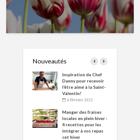
Nouveautés
le Huot et Chef
Inspiration du Chef
I
ne allient
Danny pour recevoir
M
et plaisir
l’être aimé à la Saint-
s
Valentin!
décembre 2021
4 février 2022
iritueux des
L
ns-de-l’Est
Manger des fraises
C
tent durant le
locales en plein hiver :
s
 des Fêtes
4 recettes pour les
t
intégrer à vos repas
novembre 2021
cet hiver