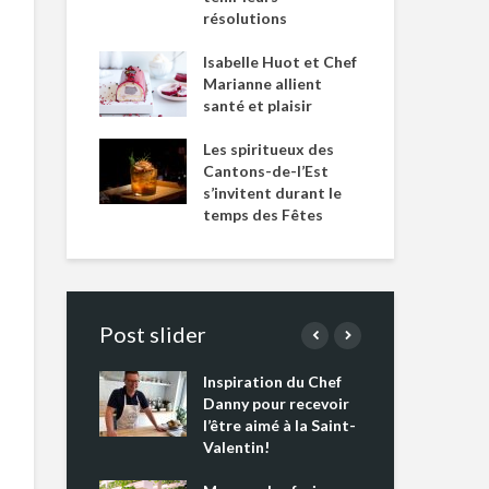
résolutions
Isabelle Huot et Chef
Marianne allient
santé et plaisir
Les spiritueux des
Cantons-de-l’Est
s’invitent durant le
temps des Fêtes
Post slider
Inspiration du Chef
Isa
s s’apprêtent
Danny pour recevoir
Mar
tout un
l’être aimé à la Saint-
san
 !
Valentin!
Les