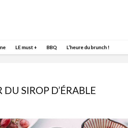
nne
LE must +
BBQ
L’heure du brunch !
R DU SIROP D’ÉRABLE
Inspiration du Chef
Isabelle
Danny pour recevoir
Mariann
l’être aimé à la Saint-
santé et
Valentin!
17 dé
4 février 2022
Les spir