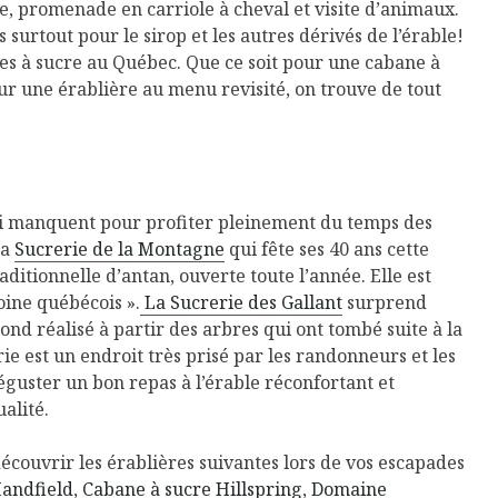
ige, promenade en carriole à cheval et visite d’animaux.
 surtout pour le sirop et les autres dérivés de l’érable!
nes à sucre au Québec. Que ce soit pour une cabane à
ur une érablière au menu revisité, on trouve de tout
qui manquent pour profiter pleinement du temps des
la
Sucrerie de la Montagne
qui fête ses 40 ans cette
aditionnelle d’antan, ouverte toute l’année. Elle est
oine québécois ».
La Sucrerie des Gallant
surprend
ond réalisé à partir des arbres qui ont tombé suite à la
rie est un endroit très prisé par les randonneurs et les
éguster un bon repas à l’érable réconfortant et
alité.
couvrir les érablières suivantes lors de vos escapades
Handfield
,
Cabane à sucre Hillspring
,
Domaine