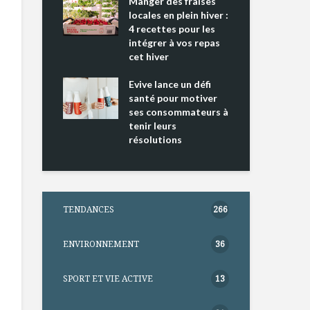
ing 2 : Une
Manger des fraises
Can
ce mondiale
locales en plein hiver :
s’i
4 recettes pour les
te
intégrer à vos repas
nts riches en
cet hiver
Tou
e D
l’h
e dans votre
Evive lance un défi
pou
tation
santé pour motiver
Wi
ses consommateurs à
tenir leurs
résolutions
TENDANCES
266
ENVIRONNEMENT
36
SPORT ET VIE ACTIVE
13