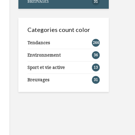
BREUVAGES
31
Categories count color
Tendances
266
Environnement
36
Sport et vie active
13
Breuvages
31