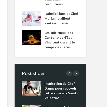
résolutions
Isabelle Huot et Chef
Marianne allient
santé et plaisir
Les spiritueux des
Cantons-de-l’Est
s’invitent durant le
temps des Fêtes
Post slider
Inspiration du Chef
Isa
s s’apprêtent
Danny pour recevoir
Mar
tout un
l’être aimé à la Saint-
san
 !
Valentin!
Les