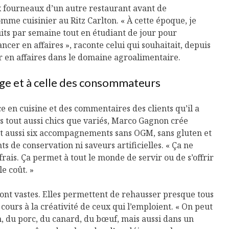
Cantons-de-l’Est
Le snack
ux fourneaux d’un autre restaurant avant de
s’invitent durant le
tendan
me cuisinier au Ritz Carlton. « À cette époque, je
temps des Fêtes
nuits par semaine tout en étudiant de jour pour
Tout baigne dans
10 alime
er en affaires », raconte celui qui souhaitait, depuis
l’huile… de Caméline
vitamin
r en affaires dans le domaine agroalimentaire.
pour Chantal Van
à inclur
Winden
alimen
age et à celle des consommateurs
e en cuisine et des commentaires des clients qu’il a
s tout aussi chics que variés, Marco Gagnon crée
nt aussi six accompagnements sans OGM, sans gluten et
s de conservation ni saveurs artificielles. « Ça ne
rais. Ça permet à tout le monde de servir ou de s’offrir
le coût. »
sont vastes. Elles permettent de rehausser presque tous
e cours à la créativité de ceux qui l’emploient. « On peut
on, du porc, du canard, du bœuf, mais aussi dans un