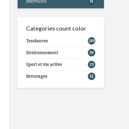
BREUVAGES
31
Categories count color
Tendances
266
Environnement
36
Sport et vie active
13
Breuvages
31