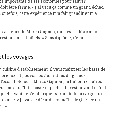
rtie importante de ses économies pour sauver
t doit être fermé. « J’ai vécu ça comme un grand échec.
 Toutefois, cette expérience m’a fait grandir et m’a
 les ardeurs de Marco Gagnon, qui désire désormais
restaurants et hôtels. « Sans diplôme, c’était
et les voyages
en cuisine d’établissement. Il veut maîtriser les bases de
xpérience et pouvoir postuler dans de grands
e l’école hôtelière, Marco Gagnon parfait entre autres
uisines du Club chasse et pêche, du restaurant Le Filet
Isabelle Huot et Chef
Les
pbell avant de s’embarquer sur un bateau cargo qui
Marianne allient
insecte
santé et plaisir
à faire 
 province. « J’avais le désir de connaître le Québec un
« buzz »
t. »
Les spiritueux des