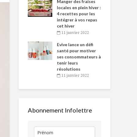
-de-l’Est
Manger des fraises
Can
nt durant le
locales en plein hiver :
s’i
es Fêtes
4 recettes pour les
te
intégrer à vos repas
vembre 2021
2
cet hiver
igne dans
Tou
11 janvier 2022
Dindon du Québec
L’aromathéra
 de Caméline
l’h
au Sortilège, façon
la rescousse
antal Van
Evive lance un défi
pou
traditionnelle
n
santé pour motiver
Wi
ses consommateurs à
vembre 2021
2
10 aliments
Producteur d’
tenir leurs
riches en
Ferme Jules
résolutions
vitamine D
et Fils
11 janvier 2022
à inclure dans votre
alimentation
Les agrumes:
que de la vi
Ratatouille à
C
l’année
Abonnement Infolettre