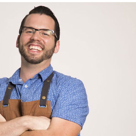
Manger des fraises
Cantons
locales en plein hiver :
s’invite
4 recettes pour les
temps d
intégrer à vos repas
25 no
cet hiver
Tout ba
11 janvier 2022
l’huile…
Evive lance un défi
pour Ch
santé pour motiver
Winde
ses consommateurs à
25 no
tenir leurs
résolutions
11 janvier 2022