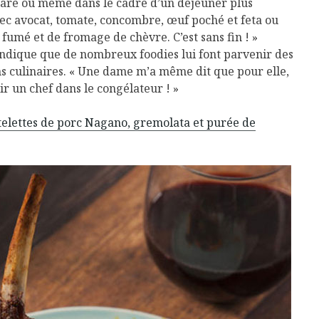
rtare ou même dans le cadre d’un déjeuner plus
vec avocat, tomate, concombre, œuf poché et feta ou
mé et de fromage de chèvre. C’est sans fin ! »
 indique que de nombreux foodies lui font parvenir des
ns culinaires. « Une dame m’a même dit que pour elle,
r un chef dans le congélateur ! »
ôtelettes de porc Nagano, gremolata et purée de