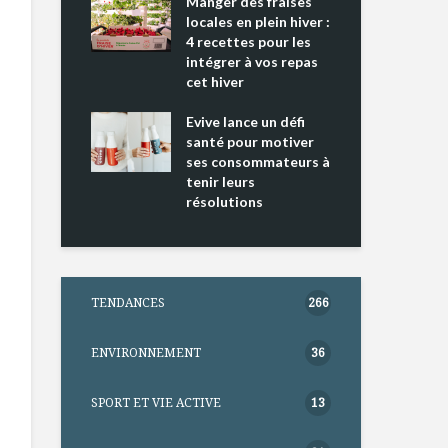
ing 2 : Une
Manger des fraises
Can
ce mondiale
locales en plein hiver :
s’i
4 recettes pour les
te
intégrer à vos repas
nts riches en
cet hiver
Tou
e D
l’h
e dans votre
Evive lance un défi
pou
tation
santé pour motiver
Wi
ses consommateurs à
tenir leurs
résolutions
TENDANCES
266
ENVIRONNEMENT
36
SPORT ET VIE ACTIVE
13