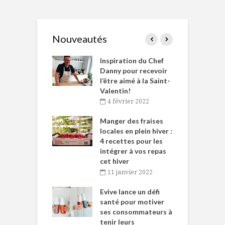
Nouveautés
le Huot et Chef
Inspiration du Chef
I
ne allient
Danny pour recevoir
M
et plaisir
l’être aimé à la Saint-
s
Valentin!
décembre 2021
4 février 2022
iritueux des
L
ns-de-l’Est
Manger des fraises
C
tent durant le
locales en plein hiver :
s
 des Fêtes
4 recettes pour les
t
intégrer à vos repas
novembre 2021
cet hiver
baigne dans
T
11 janvier 2022
e… de Caméline
l
Chantal Van
Evive lance un défi
p
en
santé pour motiver
ses consommateurs à
novembre 2021
tenir leurs