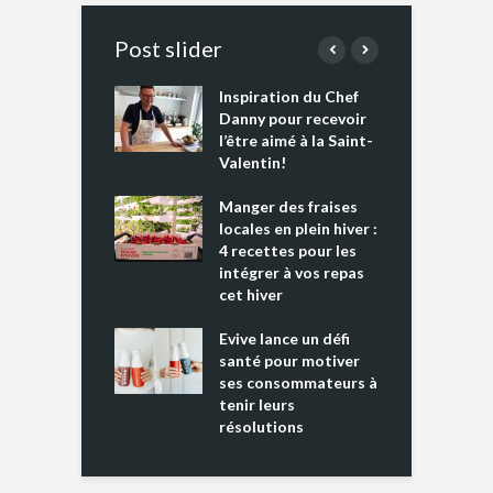
Post slider
Inspiration du Chef
I
es s’apprêtent
Danny pour recevoir
M
e tout un
l’être aimé à la Saint-
s
 » !
Valentin!
L
cking 2 : Une
Manger des fraises
C
nce mondiale
locales en plein hiver :
s
4 recettes pour les
t
intégrer à vos repas
ments riches en
cet hiver
T
ine D
l
ure dans votre
Evive lance un défi
p
ntation
santé pour motiver
ses consommateurs à
tenir leurs
résolutions