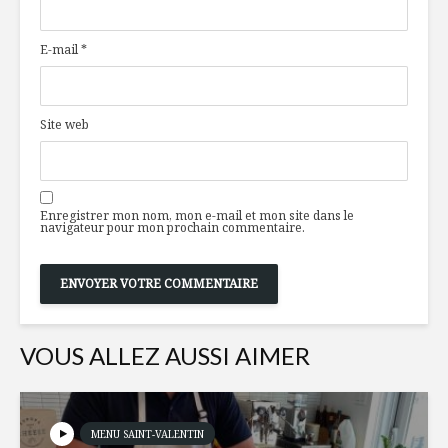
cube!
sur chips 
E-mail
*
Sorties pas plates
Que mang
du weekend
vous dem
Site web
Un Cahors et les
Comment 
séries
son brunc
familiale
Enregistrer mon nom, mon e-mail et mon site dans le
navigateur pour mon prochain commentaire.
VOUS ALLEZ AUSSI AIMER
MENU SAINT-VALENTIN