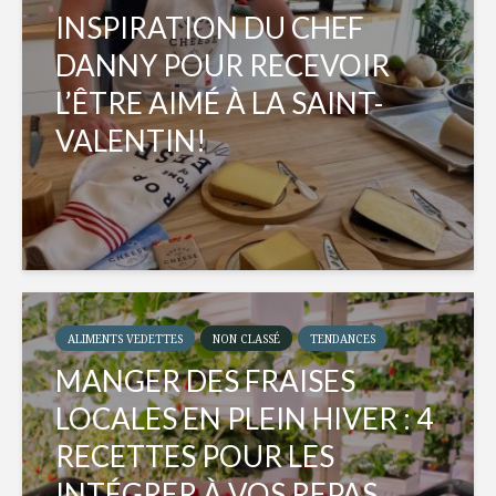
INSPIRATION DU CHEF
DANNY POUR RECEVOIR
L’ÊTRE AIMÉ À LA SAINT-
VALENTIN!
ALIMENTS VEDETTES
NON CLASSÉ
TENDANCES
MANGER DES FRAISES
LOCALES EN PLEIN HIVER : 4
RECETTES POUR LES
INTÉGRER À VOS REPAS...