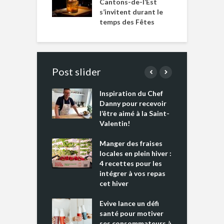
Cantons-de-l’Est
s’invitent durant le
temps des Fêtes
Post slider
Inspiration du Chef
I
es s’apprêtent
Danny pour recevoir
M
e tout un
l’être aimé à la Saint-
s
 » !
Valentin!
L
cking 2 : Une
Manger des fraises
C
nce mondiale
locales en plein hiver :
s
4 recettes pour les
t
intégrer à vos repas
ments riches en
cet hiver
T
ine D
l
ure dans votre
Evive lance un défi
p
ntation
santé pour motiver
ses consommateurs à