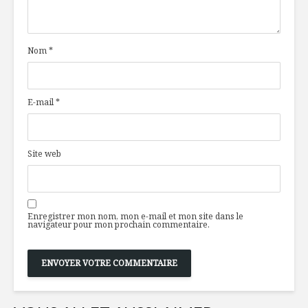
agir sur le
de barre 
vieillissement
midi
grâce à son
Nom
*
alimentation
Rencontre
restaura
Tarte Tian roulée
Thazard a
nouveau c
E-mail
*
Le thon d
Plus de 100
thon
nouvelles recettes
Site web
100% porc!
Enregistrer mon nom, mon e-mail et mon site dans le
navigateur pour mon prochain commentaire.