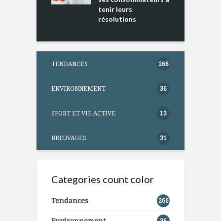
tenir leurs
résolutions
TENDANCES
266
ENVIRONNEMENT
36
SPORT ET VIE ACTIVE
13
BREUVAGES
31
Categories count color
Tendances
266
Environnement
36