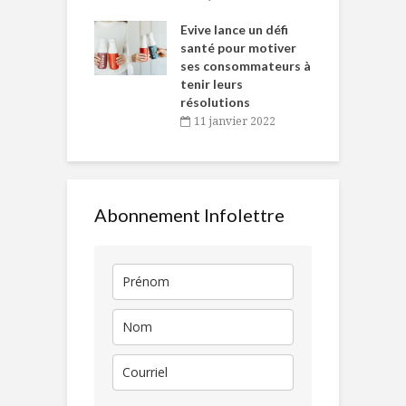
e… de Caméline
l
Chantal Van
Evive lance un défi
p
en
santé pour motiver
ses consommateurs à
novembre 2021
tenir leurs
résolutions
11 janvier 2022
Abonnement Infolettre