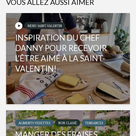
VOUS ALLEZ AUSSI AIMER
MENU SAINT-VALENTIN
INSPIRATION DU CHEF
DANNY POUR RECEVOIR
L’ÊTRE AIMÉ À LA SAINT-
VALENTIN!
ALIMENTS VEDETTES
NON CLASSÉ
TENDANCES
MANGER DES FRAISES