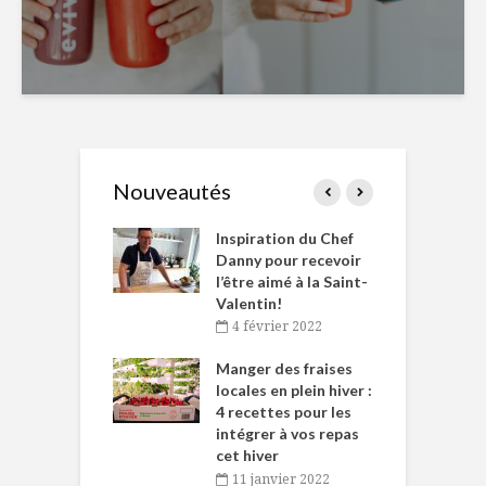
Nouveautés
le Huot et Chef
Inspiration du Chef
I
ne allient
Danny pour recevoir
M
et plaisir
l’être aimé à la Saint-
s
Valentin!
décembre 2021
4 février 2022
iritueux des
L
ns-de-l’Est
Manger des fraises
C
tent durant le
locales en plein hiver :
s
 des Fêtes
4 recettes pour les
t
intégrer à vos repas
novembre 2021
cet hiver
baigne dans
T
11 janvier 2022