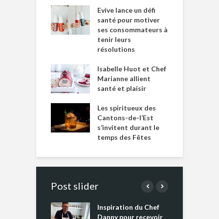
Evive lance un défi
santé pour motiver
ses consommateurs à
tenir leurs
résolutions
Isabelle Huot et Chef
Marianne allient
santé et plaisir
Les spiritueux des
Cantons-de-l’Est
s’invitent durant le
temps des Fêtes
Post slider
Inspiration du Chef
I
es s’apprêtent
Danny pour recevoir
M