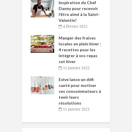
le Huot et Chef
Inspiration du Chef
I
ne allient
Danny pour recevoir
M
et plaisir
l’être aimé à la Saint-
s
Valentin!
décembre 2021
4 février 2022
iritueux des
L
ns-de-l’Est
Manger des fraises
C
tent durant le
locales en plein hiver :
s
 des Fêtes
4 recettes pour les
t
intégrer à vos repas
novembre 2021
cet hiver
baigne dans
T
11 janvier 2022
e… de Caméline
l
Chantal Van
Evive lance un défi
p
en
santé pour motiver
ses consommateurs à
novembre 2021
tenir leurs
résolutions
11 janvier 2022