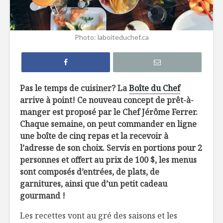
7 façons de
6 tendan
Photo: laboiteduchef.ca
remplacer le pain
dans not
dans nos
assiette 
hamburgers
La crème 
TOP 10 des
menthe, c
Pas le temps de cuisiner? La
Boîte du Chef
meilleures
pour les 
microbrasseries au
arrive à point! Ce nouveau concept de prêt-à-
Québec à
Belles ini
manger est proposé par le Chef Jérôme Ferrer.
découvrir !
d’ici
Chaque semaine, on peut commander en ligne
une boîte de cinq repas et la recevoir à
Osez les flambés !
l’adresse de son choix. Servis en portions pour 2
personnes et offert au prix de 100 $, les menus
sont composés d’entrées, de plats, de
garnitures, ainsi que d’un petit cadeau
gourmand !
Les recettes vont au gré des saisons et les