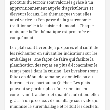
produits du terroir sont valorisés grâce à un
Steven Raichlen:
Consomm
approvisionnement auprès d’agriculteurs et
Mille et un feux
responsab
éleveurs locaux. Les thématiques vont elles
attentes 
réalités
aussi varier, et l’on passe de la gastronomie
Le réveillon de
traditionnelle à la cuisine du monde
.
Chaque
Valérie Roberts
Salade d
mois, une boîte thématique est proposée en
de terre, 
complément.
de poisso
Strozzapreti alla
Les plats sont livrés déjà préparés et il suffit de
salsa cruda
Théories
les réchauffer en suivant les indications sur les
nutritionn
Êtes-vous
emballages. Une façon de faire qui facilite la
planification des repas en plus d’économiser le
temps passé dans la cuisine! Les livraisons sont
faites en début de semaine, à domicile ou au
bureau, et ce, partout au Québec. Les plats
peuvent se garder plus d’une semaine en
conservant fraicheur et qualités nutritionnelles
grâce à un processus d’emballage sous vide qui
minimise le suremballage et réduit les déchets.