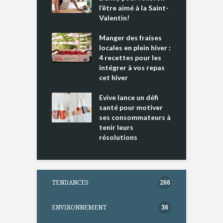
e tout un
l’être aimé à la Saint-
s
 » !
Valentin!
L
cking 2 : Une
Manger des fraises
C
nce mondiale
locales en plein hiver :
s
4 recettes pour les
t
intégrer à vos repas
ments riches en
cet hiver
T
ine D
l
ure dans votre
Evive lance un défi
p
ntation
santé pour motiver
ses consommateurs à
tenir leurs
résolutions
TENDANCES
266
ENVIRONNEMENT
36