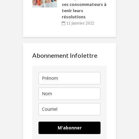
ses consommateurs à
novembre 2021
tenir leurs
résolutions
11 janvier 2022
Abonnement Infolettre
M'abonner