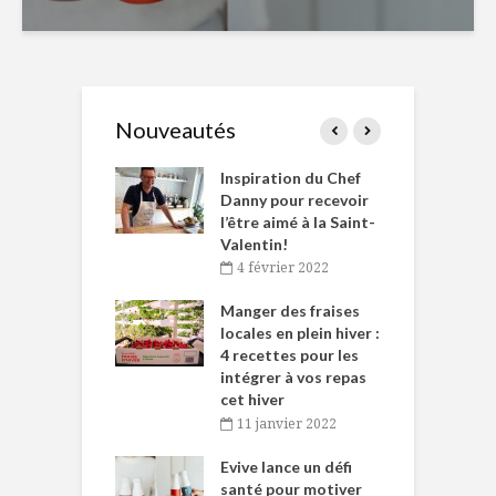
Nouveautés
le Huot et Chef
Inspiration du Chef
I
ne allient
Danny pour recevoir
M
et plaisir
l’être aimé à la Saint-
s
Valentin!
décembre 2021
4 février 2022
iritueux des
L
ns-de-l’Est
Manger des fraises
C
tent durant le
locales en plein hiver :
s
 des Fêtes
4 recettes pour les
t
intégrer à vos repas
novembre 2021
cet hiver
baigne dans
T
11 janvier 2022
e… de Caméline
l
Chantal Van
Evive lance un défi
p
en
santé pour motiver