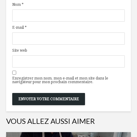
Nom
*
miso
l’avent d
Veau d’Europe et
L’huile d’ol
E-mail
*
trilogie de
en boutei
carottes
Tartelettes de
À la redé
Site web
boudin noir et
de la cult
pommes
culinaire d
caramélisées
Enregistrer mon nom, mon e-mail et mon site dans le
navigateur pour mon prochain commentaire.
VOUS ALLEZ AUSSI AIMER