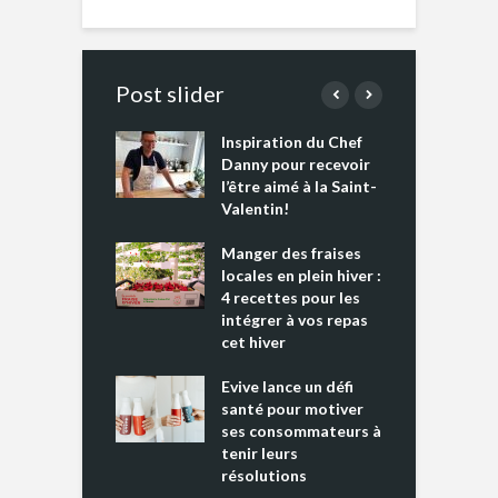
Post slider
Inspiration du Chef
I
es s’apprêtent
Danny pour recevoir
M
e tout un
l’être aimé à la Saint-
s
 » !
Valentin!
L
cking 2 : Une
Manger des fraises
C
nce mondiale
locales en plein hiver :
s
4 recettes pour les
t
intégrer à vos repas
ments riches en
cet hiver
T
ine D
l
ure dans votre
Evive lance un défi
p
ntation
santé pour motiver
ses consommateurs à
tenir leurs
résolutions