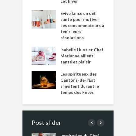
cet hiver
Evive lance un défi
santé pour motiver
ses consommateurs à
tenir leurs
résolutions
Isabelle Huot et Chef
Marianne allient
santé et plaisir
Les spiritueux des
Cantons-de-l’Est
s’invitent durant le
temps des Fêtes
Post slider
Inspiration du Chef
I