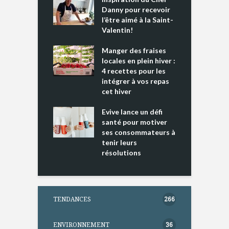
es s’apprêtent
Danny pour recevoir
M
e tout un
l’être aimé à la Saint-
s
 » !
Valentin!
L
cking 2 : Une
Manger des fraises
C
nce mondiale
locales en plein hiver :
s
4 recettes pour les
t
intégrer à vos repas
ments riches en
cet hiver
T
ine D
l
ure dans votre
Evive lance un défi
p
ntation
santé pour motiver
ses consommateurs à
tenir leurs
résolutions
TENDANCES
266
ENVIRONNEMENT
36