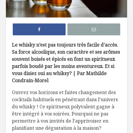
4 liqueurs de fruits
Cours de
du Québec à
mixologie
découvrir
Les 5 types de
Le whisky 
Le whisky n’est pas toujours très facile d’accès.
cidres de pommes
sexe ?
Sa force alcoolique, son caractère et ses arômes
souvent boisés et épicés en font un spiritueux
En suivant les
Les vins d
parfois boudé par les moins aventureux. Et si
traces du loup:
de l’Okan
vous disiez oui au whiksy? | Par Mathilde
rencontre avec
trésors 
Condrain-Morel
Alain Rochard
Ouvrez vos horizons et faites changement des
cocktails habituels en pénétrant dans l’univers
du whisky ! Ce spiritueux polyvalent gagne à
être intégré à vos soirées. Pourquoi ne pas
permettre à vos invités de l’apprivoiser en
Tarte Tian roulé
Le pain : 
planifiant une dégustation à la maison?
santé ?