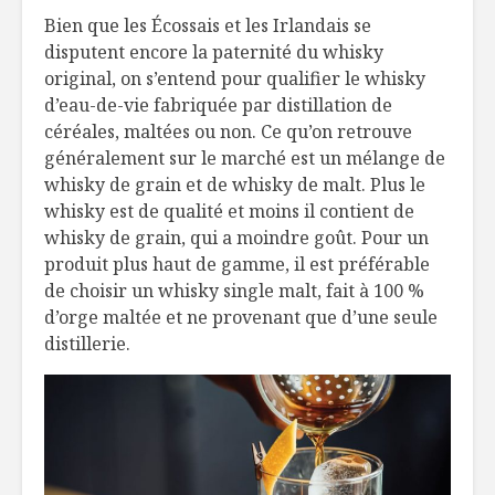
Bien que les Écossais et les Irlandais se
disputent encore la paternité du whisky
Six habitudes
Un nouvea
original, on s’entend pour qualifier le whisky
alimentaires en
sur les ta
d’eau-de-vie fabriquée par distillation de
2017
au Québe
céréales, maltées ou non. Ce qu’on retrouve
Une belle
5 trucs p
généralement sur le marché est un mélange de
authenticité
préserver 
whisky de grain et de whisky de malt. Plus le
vos fines
whisky est de qualité et moins il contient de
whisky de grain, qui a moindre goût. Pour un
produit plus haut de gamme, il est préférable
de choisir un whisky single malt, fait à 100 %
d’orge maltée et ne provenant que d’une seule
distillerie.