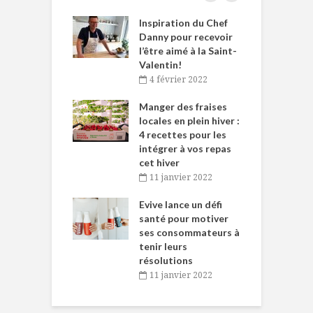
le Huot et Chef
Inspiration du Chef
I
ne allient
Danny pour recevoir
M
et plaisir
l’être aimé à la Saint-
s
Valentin!
décembre 2021
4 février 2022
iritueux des
L
ns-de-l’Est
Manger des fraises
C
tent durant le
locales en plein hiver :
s
 des Fêtes
4 recettes pour les
t
intégrer à vos repas
novembre 2021
cet hiver
baigne dans
T
11 janvier 2022
e… de Caméline
l
Chantal Van
Evive lance un défi
p
en
santé pour motiver
ses consommateurs à
novembre 2021
tenir leurs
résolutions
11 janvier 2022