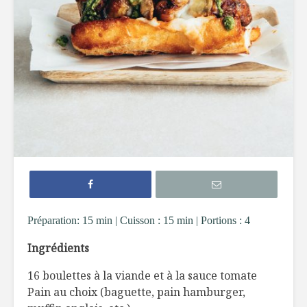
Filet de truite à
Hamburg
l’érable
revisité s
Tataki de thon
Pain naan
épicé et nouilles de
pizza, poi
riz
chèvre
Gnocchis au
Quiche a
canard effiloché
poireaux 
fromage 
Préparation: 15 min | Cuisson : 15 min | Portions : 4
Ingrédients
16 boulettes à la viande et à la sauce tomate
Le bon goût au
TOP 5 de
Pain au choix (baguette, pain hamburger,
féminin
boissons 
déguster 