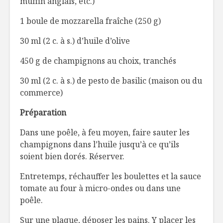
muffin anglais, etc.)
Changer ses
Ménage d
1 boule de mozzarella fraîche (250 g)
habitudes un poids
printemps
à la fois
frigo !
30 ml (2 c. à s.) d’huile d’olive
Offrir son amour…
En attend
450 g de champignons au choix, tranchés
sans allergie!
verdure!
30 ml (2 c. à s.) de pesto de basilic (maison ou du
commerce)
Préparation
Dans une poêle, à feu moyen, faire sauter les
champignons dans l’huile jusqu’à ce qu’ils
soient bien dorés. Réserver.
Entretemps, réchauffer les boulettes et la sauce
tomate au four à micro-ondes ou dans une
poêle.
Sur une plaque, déposer les pains. Y placer les