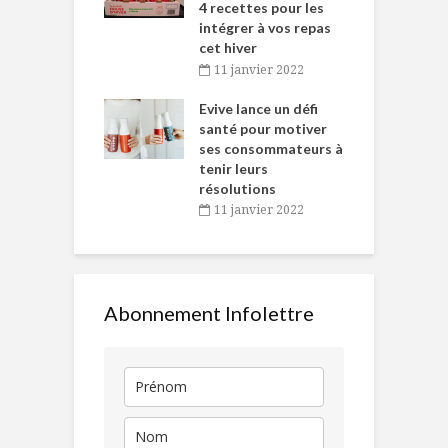
 des Fêtes
4 recettes pour les
t
intégrer à vos repas
novembre 2021
cet hiver
baigne dans
T
11 janvier 2022
e… de Caméline
l
Chantal Van
Evive lance un défi
p
en
santé pour motiver
ses consommateurs à
novembre 2021
tenir leurs
résolutions
11 janvier 2022
Abonnement Infolettre