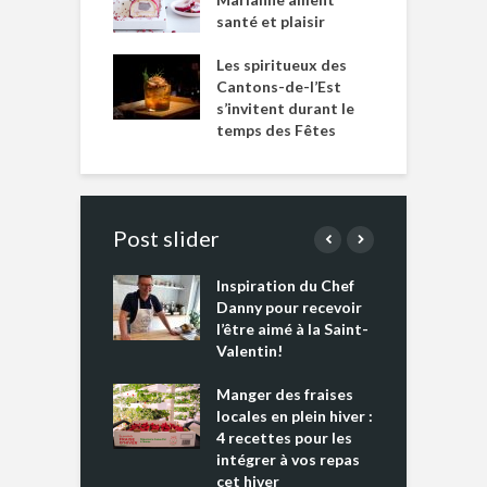
santé et plaisir
Les spiritueux des
Cantons-de-l’Est
s’invitent durant le
temps des Fêtes
Post slider
Inspiration du Chef
I
es s’apprêtent
Danny pour recevoir
M
e tout un
l’être aimé à la Saint-
s
 » !
Valentin!
L
cking 2 : Une
Manger des fraises
C
nce mondiale
locales en plein hiver :
s
4 recettes pour les
t
intégrer à vos repas
ments riches en
cet hiver
T