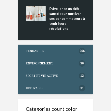
ine D
l
ure dans votre
Evive lance un défi
p
ntation
santé pour motiver
ses consommateurs à
tenir leurs
résolutions
TENDANCES
266
ENVIRONNEMENT
36
SPORT ET VIE ACTIVE
13
BREUVAGES
31
Categories count color