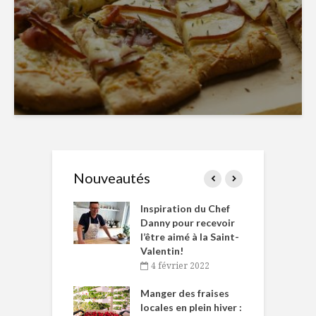
Nouveautés
le Huot et Chef
Inspiration du Chef
I
ne allient
Danny pour recevoir
M
et plaisir
l’être aimé à la Saint-
s
Valentin!
décembre 2021
4 février 2022
iritueux des
L
ns-de-l’Est
Manger des fraises
C
tent durant le
locales en plein hiver :
s