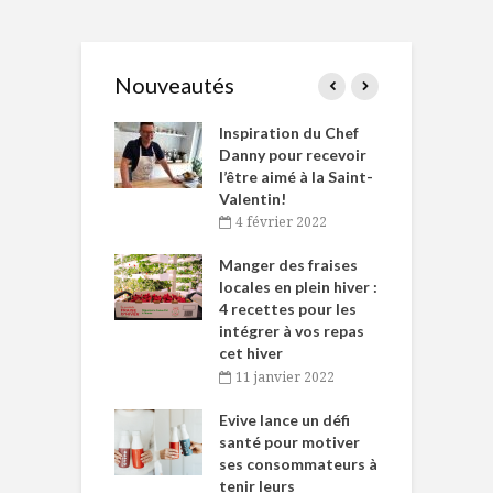
Nouveautés
le Huot et Chef
Inspiration du Chef
I
ne allient
Danny pour recevoir
M
et plaisir
l’être aimé à la Saint-
s
Valentin!
décembre 2021
4 février 2022
iritueux des
L
ns-de-l’Est
Manger des fraises
C
tent durant le
locales en plein hiver :
s
 des Fêtes
4 recettes pour les
t
intégrer à vos repas
novembre 2021
cet hiver
baigne dans
T
11 janvier 2022
e… de Caméline
l
Chantal Van
Evive lance un défi
p
en
santé pour motiver
ses consommateurs à
novembre 2021
tenir leurs