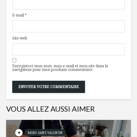
caramel
et quinoa
E-mail
*
Des pâtes sans
L’avenir d
culpabiliser
l’alimenta
nouvelles
Site web
pour l’ind
À chacun ses bulles
Partie 3
L’affaire 
Enregistrer mon nom, mon e-mail et mon site dans le
chocolat
navigateur pour mon prochain commentaire.
VOUS ALLEZ AUSSI AIMER
MENU SAINT-VALENTIN