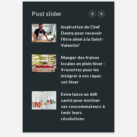
Post slider
Inspiration du Chef
I
es s’apprêtent
Danny pour recevoir
M
e tout un
l’être aimé à la Saint-
s
 » !
Valentin!
L
cking 2 : Une
Manger des fraises
C
nce mondiale
locales en plein hiver :
s
4 recettes pour les
t
intégrer à vos repas
ments riches en
cet hiver
T
ine D
l
ure dans votre
Evive lance un défi
p
ntation
santé pour motiver
ses consommateurs à
tenir leurs
résolutions