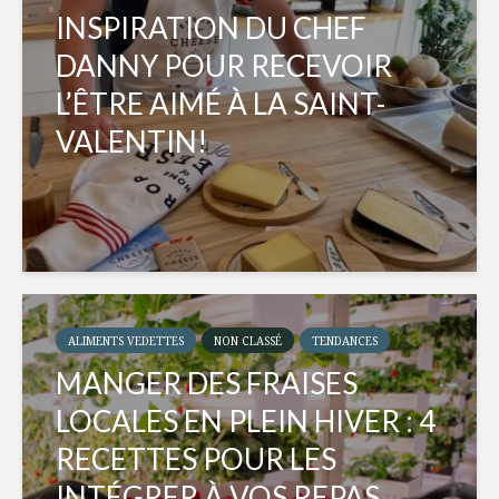
INSPIRATION DU CHEF
DANNY POUR RECEVOIR
L’ÊTRE AIMÉ À LA SAINT-
VALENTIN!
ALIMENTS VEDETTES
NON CLASSÉ
TENDANCES
MANGER DES FRAISES
LOCALES EN PLEIN HIVER : 4
RECETTES POUR LES
INTÉGRER À VOS REPAS...