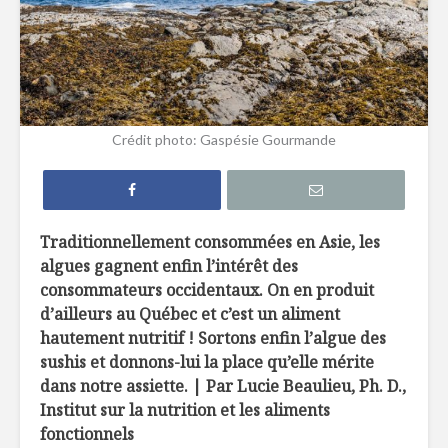
La chimie des
À la déco
pâtisseries
l’argousie
Bon, le gras de
4 raisons
Crédit photo: Gaspésie Gourmande
canard?
manger d
d’eau !
Le paneer, ce
Un cousin
fabuleux fromage
couscous
Traditionnellement consommées en Asie, les
algues gagnent enfin l’intérêt des
consommateurs occidentaux. On en produit
d’ailleurs au Québec et c’est un aliment
hautement nutritif ! Sortons enfin l’algue des
sushis et donnons-lui la place qu’elle mérite
dans notre assiette. | Par Lucie Beaulieu, Ph. D.,
Petit guide de la
Veau eur
Institut sur la nutrition et les aliments
course en hiver
avec sauc
fonctionnels
amandes 