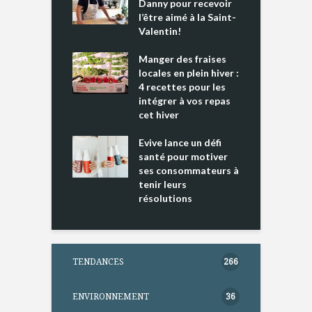
es s’apprêtent
Danny pour recevoir
M
e tout un
l’être aimé à la Saint-
s
 » !
Valentin!
L
cking 2 : Une
Manger des fraises
C
nce mondiale
locales en plein hiver :
s
4 recettes pour les
t
intégrer à vos repas
ments riches en
cet hiver
T
ine D
l
ure dans votre
Evive lance un défi
p
ntation
santé pour motiver
ses consommateurs à
tenir leurs
résolutions
TENDANCES
266
ENVIRONNEMENT
36