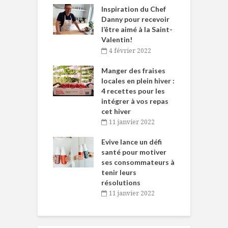
le Huot et Chef
Inspiration du Chef
I
ne allient
Danny pour recevoir
M
et plaisir
l’être aimé à la Saint-
s
Valentin!
décembre 2021
4 février 2022
iritueux des
L
ns-de-l’Est
Manger des fraises
C
tent durant le
locales en plein hiver :
s
 des Fêtes
4 recettes pour les
t
intégrer à vos repas
novembre 2021
cet hiver
baigne dans
T
11 janvier 2022
e… de Caméline
l
Chantal Van
Evive lance un défi
p
en
santé pour motiver
ses consommateurs à
novembre 2021
tenir leurs
résolutions
11 janvier 2022