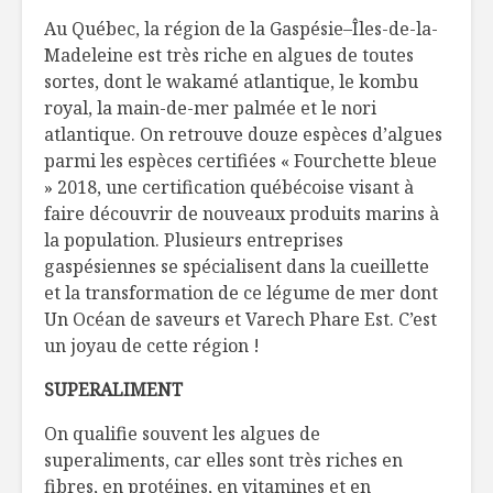
l’érable
Au Québec, la région de la Gaspésie–Îles-de-la-
5 vins parfaits pour
Madeleine est très riche en algues de toutes
recevoir durant le
Le cannab
sortes, dont le wakamé atlantique, le kombu
temps des fêtes
notre ass
royal, la main-de-mer palmée et le nori
Partie 2
Coffret des fêtes
atlantique. On retrouve douze espèces d’algues
Disaronno!
Maïs souff
parmi les espèces certifiées « Fourchette bleue
l’huile d’o
» 2018, une certification québécoise visant à
parmesan
faire découvrir de nouveaux produits marins à
la population. Plusieurs entreprises
gaspésiennes se spécialisent dans la cueillette
et la transformation de ce légume de mer dont
Un Océan de saveurs et Varech Phare Est. C’est
un joyau de cette région !
SUPERALIMENT
On qualifie souvent les algues de
superaliments, car elles sont très riches en
fibres, en protéines, en vitamines et en