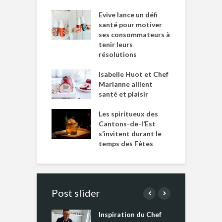
Evive lance un défi
santé pour motiver
ses consommateurs à
tenir leurs
résolutions
Isabelle Huot et Chef
Marianne allient
santé et plaisir
Les spiritueux des
Cantons-de-l’Est
s’invitent durant le
temps des Fêtes
Post slider
Inspiration du Chef
I