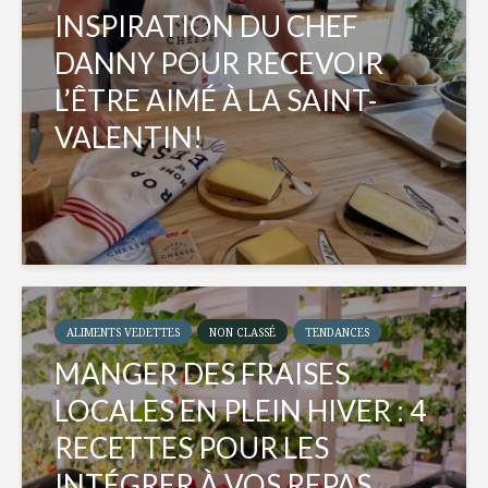
INSPIRATION DU CHEF
DANNY POUR RECEVOIR
L’ÊTRE AIMÉ À LA SAINT-
VALENTIN!
ALIMENTS VEDETTES
NON CLASSÉ
TENDANCES
MANGER DES FRAISES
LOCALES EN PLEIN HIVER : 4
RECETTES POUR LES
INTÉGRER À VOS REPAS...