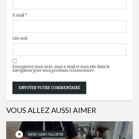
saucisses et bacon
lime et chi
E-mail
*
Pommes desserts
Salade n
Site web
Tartelettes au
Journée s
caramel
maison
à l’érable
Enregistrer mon nom, mon e-mail et mon site dans le
navigateur pour mon prochain commentaire.
VOUS ALLEZ AUSSI AIMER
MENU SAINT-VALENTIN