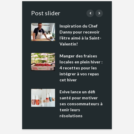
Post slider
Inspiration du Chef
I
es s’apprêtent
Danny pour recevoir
M
e tout un
l’être aimé à la Saint-
s
 » !
Valentin!
L
cking 2 : Une
Manger des fraises
C
nce mondiale
locales en plein hiver :
s
4 recettes pour les
t
intégrer à vos repas
ments riches en
cet hiver
T
ine D
l
ure dans votre
Evive lance un défi
p
ntation
santé pour motiver
ses consommateurs à
tenir leurs
résolutions