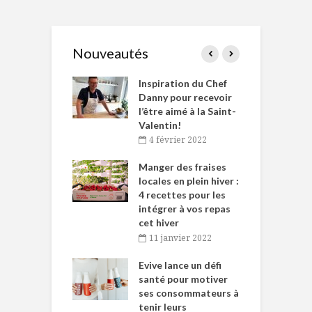
Nouveautés
le Huot et Chef
Inspiration du Chef
I
ne allient
Danny pour recevoir
M
et plaisir
l’être aimé à la Saint-
s
Valentin!
décembre 2021
4 février 2022
iritueux des
L
ns-de-l’Est
Manger des fraises
C
tent durant le
locales en plein hiver :
s
 des Fêtes
4 recettes pour les
t
intégrer à vos repas
novembre 2021
cet hiver
baigne dans
T
11 janvier 2022
e… de Caméline
l
Chantal Van
Evive lance un défi
p
en
santé pour motiver
ses consommateurs à
novembre 2021
tenir leurs