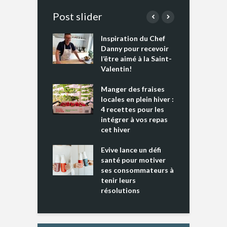
Post slider
Inspiration du Chef
I
es s’apprêtent
Danny pour recevoir
M
e tout un
l’être aimé à la Saint-
s
 » !
Valentin!
L
cking 2 : Une
Manger des fraises
C
nce mondiale
locales en plein hiver :
s
4 recettes pour les
t
intégrer à vos repas
ments riches en
cet hiver
T
ine D
l
ure dans votre
Evive lance un défi
p
ntation
santé pour motiver
ses consommateurs à
tenir leurs
résolutions