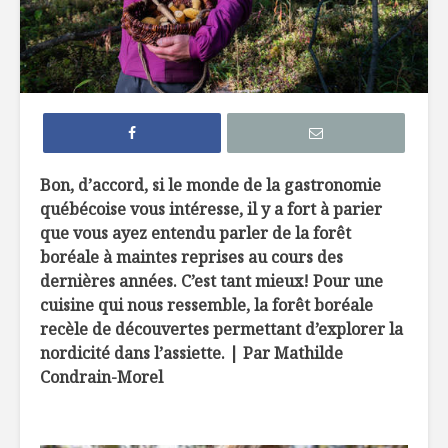
La chimie des
À la déco
pâtisseries
l’argousie
Bon, le gras de
4 raisons
canard?
manger d
d’eau !
Bon, d’accord, si le monde de la gastronomie
québécoise vous intéresse, il y a fort à parier
Le paneer, ce
Un cousin
que vous ayez entendu parler de la forêt
fabuleux fromage
couscous
boréale à maintes reprises au cours des
dernières années. C’est tant mieux! Pour une
cuisine qui nous ressemble, la forêt boréale
recèle de découvertes permettant d’explorer la
nordicité dans l’assiette. | Par Mathilde
Condrain-Morel
Le whisky a-t-il un
Trop bon, 
sexe ?
bouillon 