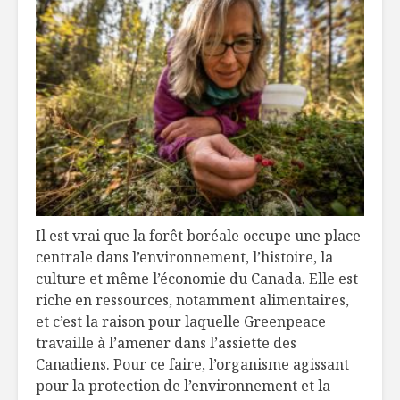
S’unir pour l’amour
Pâté chin
de la cuisine
revisité
Soupe de courge
Hot-quin
musquée
cheddar f
à l’érable
courgett
Il est vrai que la forêt boréale occupe une place
centrale dans l’environnement, l’histoire, la
culture et même l’économie du Canada. Elle est
riche en ressources, notamment alimentaires,
et c’est la raison pour laquelle Greenpeace
travaille à l’amener dans l’assiette des
Canadiens. Pour ce faire, l’organisme agissant
pour la protection de l’environnement et la