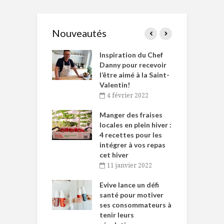
Nouveautés
le Huot et Chef
Inspiration du Chef
I
ne allient
Danny pour recevoir
M
et plaisir
l’être aimé à la Saint-
s
Valentin!
décembre 2021
4 février 2022
iritueux des
L
ns-de-l’Est
Manger des fraises
C
tent durant le
locales en plein hiver :
s
 des Fêtes
4 recettes pour les
t
intégrer à vos repas
novembre 2021
cet hiver
baigne dans
T
11 janvier 2022
e… de Caméline
l
Chantal Van
Evive lance un défi
p
en
santé pour motiver
ses consommateurs à
novembre 2021
tenir leurs