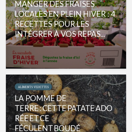
MANGER DES FRAISES
LOCALES EN PLEIN HIVER : 4
RECETTES POUR LES
INTÉGRER À VOS REPAS...
ALIMENTS VEDETTES
LA POMME DE
TERRE : CETTE PATATE ADO
RÉE ET CE
FÉCULENT BOUDÉ