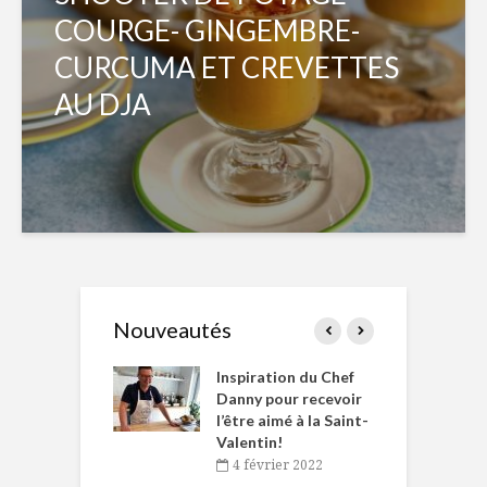
COURGE- GINGEMBRE-
CURCUMA ET CREVETTES
AU DJA
Nouveautés
le Huot et Chef
Inspiration du Chef
I
ne allient
Danny pour recevoir
M
et plaisir
l’être aimé à la Saint-
s
Valentin!
décembre 2021
4 février 2022
iritueux des
L