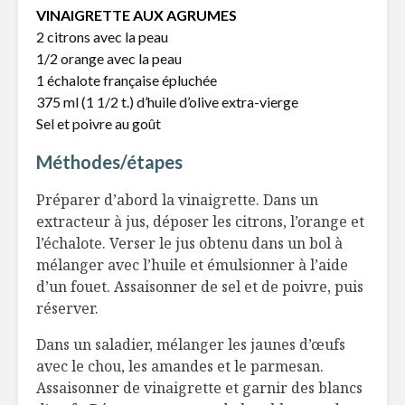
partout dans la
VINAIGRETTE AUX AGRUMES
maison!
2 citrons avec la peau
Shortcak
1/2 orange avec la peau
B3: la vitamine
fraises et
1 échalote française épluchée
bonne pour le
framboise
375 ml (1 1/2 t.) d’huile d’olive extra-vierge
moral
Coffret d
Sel et poivre au goût
Tout sucre, tout
Nicolas F
miel, nos rituels
Méthodes/étapes
printaniers
Préparer d’abord la vinaigrette. Dans un
extracteur à jus, déposer les citrons, l’orange et
l’échalote. Verser le jus obtenu dans un bol à
mélanger avec l’huile et émulsionner à l’aide
d’un fouet. Assaisonner de sel et de poivre, puis
réserver.
Dans un saladier, mélanger les jaunes d’œufs
avec le chou, les amandes et le parmesan.
Assaisonner de vinaigrette et garnir des blancs