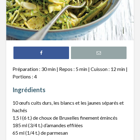
Croquettes de
Mijoté d
pois chiches, sauce
pâtes fra
au cari
asperges 
beurre de
Tartare de bœuf au
cheddar fort
Salade de
crevette
et raisins
Roulade de
Préparation : 30 min | Repos : 5 min | Cuisson : 12 min |
saumon fumé,
Potage d
Portions : 4
fromage à la crème
fleur et p
et fines herbes
chiches
Ingrédients
10 œufs cuits durs, les blancs et les jaunes séparés et
hachés
1,5 l (6 t.) de choux de Bruxelles finement émincés
185 ml (3/4 t.) d’amandes effilées
Le citron : un
Sans glut
65 ml (1/4 t.) de parmesan
superaliment,
sabot