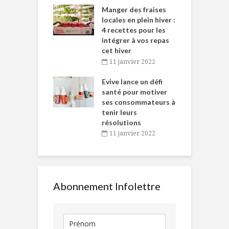
ns-de-l’Est
Manger des fraises
C
tent durant le
locales en plein hiver :
s
 des Fêtes
4 recettes pour les
t
intégrer à vos repas
novembre 2021
cet hiver
baigne dans
T
11 janvier 2022
e… de Caméline
l
Chantal Van
Evive lance un défi
p
en
santé pour motiver
ses consommateurs à
novembre 2021
tenir leurs
résolutions
11 janvier 2022
Abonnement Infolettre