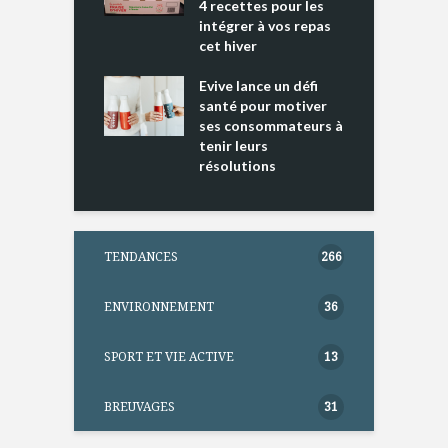
4 recettes pour les
t
intégrer à vos repas
ments riches en
cet hiver
T
ine D
l
ure dans votre
Evive lance un défi
p
ntation
santé pour motiver
ses consommateurs à
tenir leurs
résolutions
TENDANCES
266
ENVIRONNEMENT
36
SPORT ET VIE ACTIVE
13
BREUVAGES
31