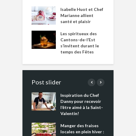
Isabelle Huot et Chef
Marianne allient
santé et plaisir
Les spiritueux des
Cantons-de-l’Est
s’invitent durant le
temps des Fêtes
Post slider
Inspiration du Chef
I
es s’apprêtent
Danny pour recevoir
M
e tout un
l’être aimé à la Saint-
s
 » !
Valentin!
L
cking 2 : Une
Manger des fraises
C
nce mondiale
locales en plein hiver :
s