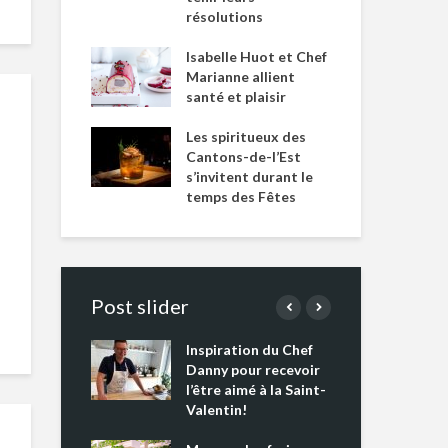
résolutions
Isabelle Huot et Chef
Marianne allient
santé et plaisir
Les spiritueux des
Cantons-de-l’Est
s’invitent durant le
temps des Fêtes
Post slider
Inspiration du Chef
Isa
s s’apprêtent
Danny pour recevoir
Mar
tout un
l’être aimé à la Saint-
san
 !
Valentin!
Les