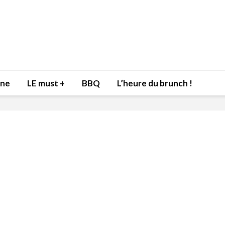
nne
LE must +
BBQ
L’heure du brunch !
Inspiration du Chef
Isabelle
Danny pour recevoir
Mariann
l’être aimé à la Saint-
santé et
Valentin!
17 dé
4 février 2022
Les spir