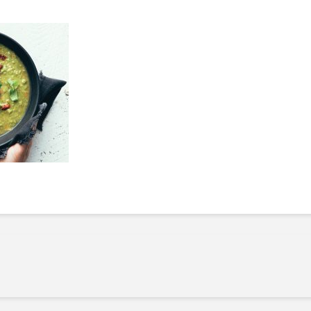
Manger des fraises
Cantons
locales en plein hiver :
s’invite
4 recettes pour les
temps d
intégrer à vos repas
25 no
cet hiver
Tout ba
11 janvier 2022
l’huile…
Evive lance un défi
pour Ch
santé pour motiver
Winde
ses consommateurs à
25 no
tenir leurs
résolutions
11 janvier 2022