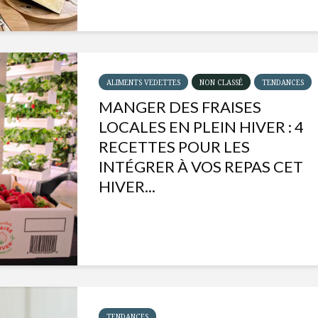
ALIMENTS VEDETTES
NON CLASSÉ
TENDANCES
MANGER DES FRAISES
LOCALES EN PLEIN HIVER : 4
RECETTES POUR LES
INTÉGRER À VOS REPAS CET
HIVER...
Isabelle Huot et Chef
Les
Marianne allient
insecte
santé et plaisir
à faire 
« buzz »
Les spiritueux des
TENDANCES