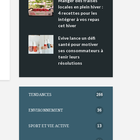
ing 2 : Une
Manger des fraises
Can
ce mondiale
locales en plein hiver :
s’i
4 recettes pour les
te
intégrer à vos repas
nts riches en
cet hiver
Tou
e D
l’h
e dans votre
Evive lance un défi
pou
tation
santé pour motiver
Wi
ses consommateurs à
tenir leurs
résolutions
TENDANCES
266
ENVIRONNEMENT
36
SPORT ET VIE ACTIVE
13