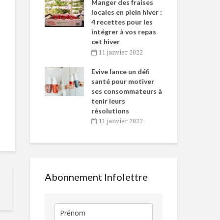
-de-l’Est
Manger des fraises
Can
nt durant le
locales en plein hiver :
s’i
es Fêtes
4 recettes pour les
te
intégrer à vos repas
vembre 2021
2
cet hiver
igne dans
Tou
11 janvier 2022
Fraîcheur
Tendances d
 de Caméline
l’h
printanière dans la
consommati
antal Van
Evive lance un défi
pou
maison
10 prochaine
n
santé pour motiver
Wi
années
ses consommateurs à
vembre 2021
2
Les épiceries en
tenir leurs
mode séduction
Le poids du 
résolutions
goût
11 janvier 2022
Une boîte pour
voyager!
En faire tout
fromage
Abonnement Infolettre