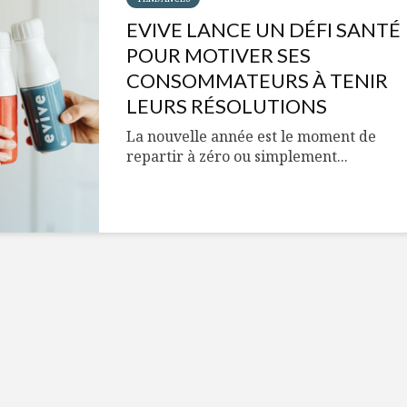
Cantons-de-l’Est
Le snack
s’invitent durant le
tendan
EVIVE LANCE UN DÉFI SANTÉ
temps des Fêtes
POUR MOTIVER SES
Tout baigne dans
10 alime
CONSOMMATEURS À TENIR
l’huile… de Caméline
vitamin
LEURS RÉSOLUTIONS
pour Chantal Van
à inclur
Winden
alimen
La nouvelle année est le moment de
repartir à zéro ou simplement...