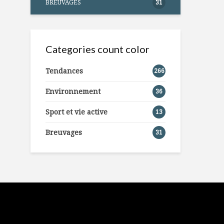
BREUVAGES
31
Categories count color
Tendances
266
Environnement
36
Sport et vie active
13
Breuvages
31