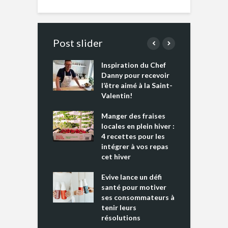
Post slider
Inspiration du Chef
I
es s’apprêtent
Danny pour recevoir
M
e tout un
l’être aimé à la Saint-
s
 » !
Valentin!
L
cking 2 : Une
Manger des fraises
C
nce mondiale
locales en plein hiver :
s
4 recettes pour les
t
intégrer à vos repas
ments riches en
cet hiver
T
ine D
l
ure dans votre
Evive lance un défi
p
ntation
santé pour motiver
ses consommateurs à
tenir leurs
résolutions