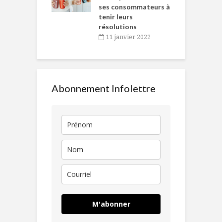
ses consommateurs à
novembre 2021
tenir leurs
résolutions
11 janvier 2022
Abonnement Infolettre
M'abonner