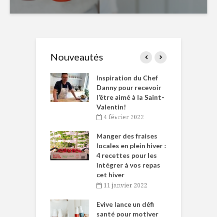
Nouveautés
le Huot et Chef
Inspiration du Chef
I
ne allient
Danny pour recevoir
M
et plaisir
l’être aimé à la Saint-
s
Valentin!
décembre 2021
4 février 2022
iritueux des
L
ns-de-l’Est
Manger des fraises
C
tent durant le
locales en plein hiver :
s
 des Fêtes
4 recettes pour les
t
intégrer à vos repas
novembre 2021
cet hiver
baigne dans
T
11 janvier 2022
e… de Caméline
l
Chantal Van
Evive lance un défi
p
en
santé pour motiver