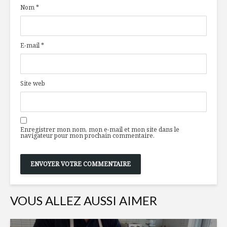
Nom
*
de terre
pour une
au berbéré
consomm
alimentai
Gâteau au citron
responsa
E-mail
*
avec lemon curd
L’emballag
transfor
Semaine de relâche
nécessair
Site web
et esprit
cocooning
Tucson, vi
gastrono
l’UNESC
Enregistrer mon nom, mon e-mail et mon site dans le
navigateur pour mon prochain commentaire.
VOUS ALLEZ AUSSI AIMER