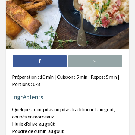
Croquettes de
Mijoté d
pois chiches, sauce
pâtes fra
au cari
asperges 
beurre de
Tartare de bœuf au
cheddar fort
Salade de
crevette
et raisins
Roulade de
saumon fumé,
Potage d
Préparation : 10 min | Cuisson : 5 min | Repos: 5 min |
fromage à la crème
fleur et p
et fines herbes
chiches
Portions : 6-8
Ingrédients
Quelques mini-pitas ou pitas traditionnels au goût,
coupés en morceaux
Huile d’olive, au goût
5 questions sur le
Isabelle 
Poudre de cumin, au goût
sucre à Catherine
de l’éduca