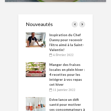
Nouveautés
le Huot et Chef
Inspiration du Chef
I
ne allient
Danny pour recevoir
M
et plaisir
l’être aimé à la Saint-
s
Valentin!
décembre 2021
4 février 2022
iritueux des
L
ns-de-l’Est
Manger des fraises
C
tent durant le
locales en plein hiver :
s
 des Fêtes
4 recettes pour les
t
intégrer à vos repas
novembre 2021
cet hiver
baigne dans
T
11 janvier 2022
e… de Caméline
l
Chantal Van
Evive lance un défi
p
en
santé pour motiver
ses consommateurs à
novembre 2021