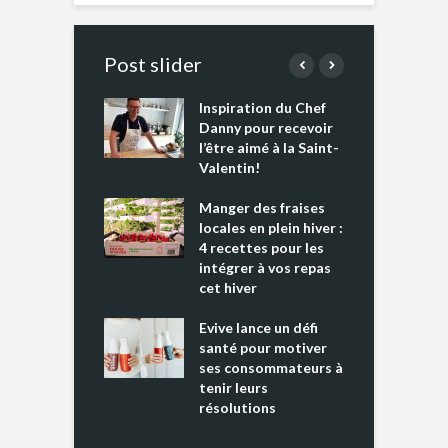
Post slider
Inspiration du Chef
I
es s’apprêtent
Danny pour recevoir
M
e tout un
l’être aimé à la Saint-
s
 » !
Valentin!
L
cking 2 : Une
Manger des fraises
C
nce mondiale
locales en plein hiver :
s
4 recettes pour les
t
intégrer à vos repas
ments riches en
cet hiver
T
ine D
l
ure dans votre
Evive lance un défi
p
ntation
santé pour motiver
ses consommateurs à
tenir leurs
résolutions