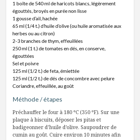
1 boîte de 540 ml de haricots blancs, légèrement
Lefebvre
nutrition
égouttés, broyés en purée non lisse
Moments
Le steak 
1 gousse d’ail, hachée
bucoliques et
selon Ste
65 ml (1/4 t.) d’huile d’olive (ou huile aromatisée aux
pique-nique vert!
Faita
herbes ou au citron)
2-3 branches de thym, effeuillées
Le temps des
Infos 101 
250 ml (1 t.) de tomates en dés, en conserve,
Fêtes…à bout de
cocos!
souffle!
égouttées
Sel et poivre
125 ml (1/2 t.) de feta, émiettée
125 ml (1/2 t.) de dés de concombre avec pelure
Coriandre, effeuillée, au goût
Méthode / étapes
Préchauffer le four à 180 ºC (350 ºF). Sur une
plaque à biscuits, déposer les pitas et
badigeonner d’huile d’olive. Saupoudrer de
cumin au goût. Cuire environ 10 minutes afin