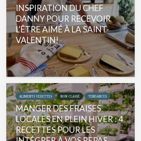
INSPIRATION DU CHEF
DANNY POUR RECEVOIR
L’ÊTRE AIMÉ À LA SAINT-
VALENTIN!
ALIMENTS VEDETTES
NON CLASSÉ
TENDANCES
MANGER DES FRAISES
LOCALES EN PLEIN HIVER : 4
RECETTES POUR LES
INTÉGRER À VOS REPAS...