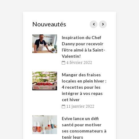
Nouveautés
le Huot et Chef
Inspiration du Chef
I
ne allient
Danny pour recevoir
M
et plaisir
l’être aimé à la Saint-
s
Valentin!
décembre 2021
4 février 2022
iritueux des
L
ns-de-l’Est
Manger des fraises
C
tent durant le
locales en plein hiver :
s
 des Fêtes
4 recettes pour les
t
intégrer à vos repas
novembre 2021
cet hiver
baigne dans
T
11 janvier 2022
e… de Caméline
l
Chantal Van
Evive lance un défi
p
en
santé pour motiver
ses consommateurs à
novembre 2021
tenir leurs