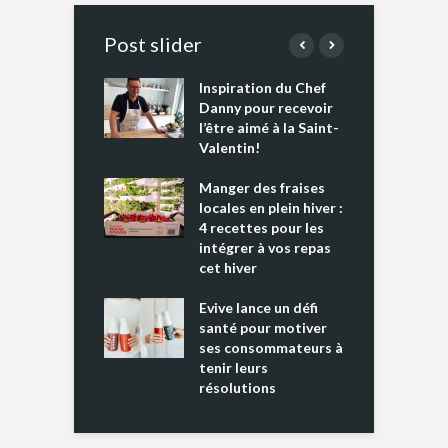
Post slider
Inspiration du Chef
I
es s’apprêtent
Danny pour recevoir
M
e tout un
l’être aimé à la Saint-
s
 » !
Valentin!
L
cking 2 : Une
Manger des fraises
C
nce mondiale
locales en plein hiver :
s
4 recettes pour les
t
intégrer à vos repas
ments riches en
cet hiver
T
ine D
l
ure dans votre
Evive lance un défi
p
ntation
santé pour motiver
ses consommateurs à
tenir leurs
résolutions