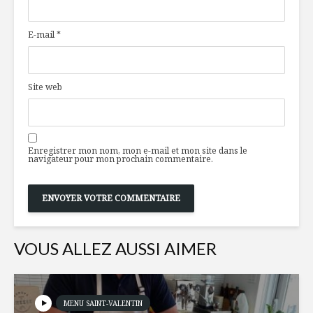
fraises vanille
seul appar
E-mail
*
Arancinis au poulet
Le pain : 
en chapelure de
santé ?
persil
Site web
Tarte
Collation
traditionnelle
de barre 
meringuée au
midi
Enregistrer mon nom, mon e-mail et mon site dans le
citron
navigateur pour mon prochain commentaire.
VOUS ALLEZ AUSSI AIMER
MENU SAINT-VALENTIN