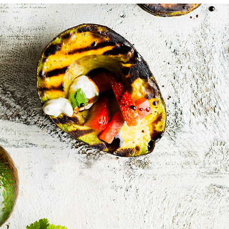
Manger des fraises
Cantons
locales en plein hiver :
s’invite
4 recettes pour les
temps d
intégrer à vos repas
25 no
cet hiver
Tout ba
11 janvier 2022
l’huile…
Evive lance un défi
pour Ch
santé pour motiver
Winde
ses consommateurs à
25 no
tenir leurs
résolutions
11 janvier 2022