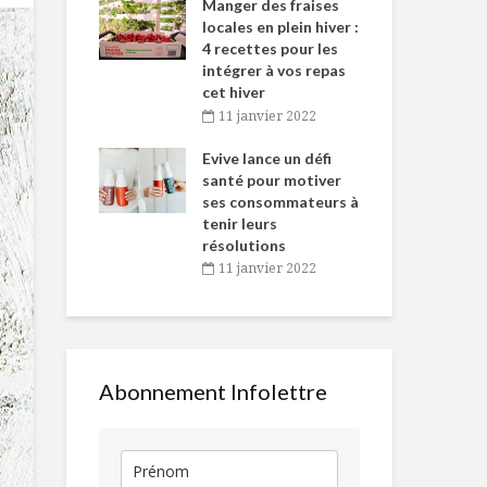
-de-l’Est
Manger des fraises
Can
nt durant le
locales en plein hiver :
s’i
es Fêtes
4 recettes pour les
te
intégrer à vos repas
vembre 2021
2
cet hiver
igne dans
Tou
11 janvier 2022
Pourboire pour
Flétan grillé,
 de Caméline
l’h
tous?
endives roug
antal Van
Evive lance un défi
pou
nage de mou
n
santé pour motiver
Wi
ses consommateurs à
vembre 2021
2
L’assiette entre
Chocolat ch
tenir leurs
nos mains
maison avec
résolutions
guimauves
11 janvier 2022
Producteur d’ici :
Monsieur fai
Ferme Éric Lamy
à Madame
Abonnement Infolettre