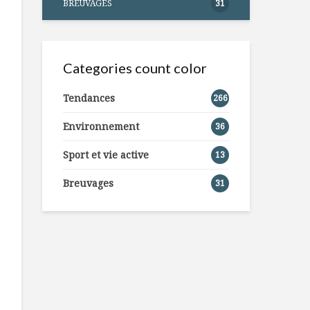
BREUVAGES
31
Categories count color
Tendances
266
Environnement
36
Sport et vie active
13
Breuvages
31