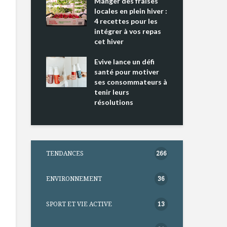
ing 2 : Une
Manger des fraises
Can
ce mondiale
locales en plein hiver :
s’i
4 recettes pour les
te
intégrer à vos repas
nts riches en
cet hiver
Tou
e D
l’h
e dans votre
Evive lance un défi
pou
tation
santé pour motiver
Wi
ses consommateurs à
tenir leurs
résolutions
TENDANCES
266
ENVIRONNEMENT
36
SPORT ET VIE ACTIVE
13