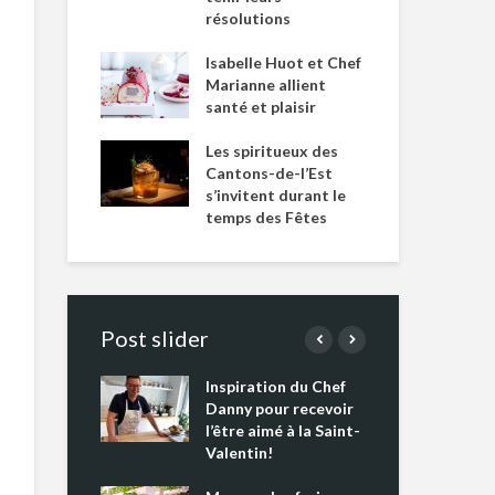
résolutions
Isabelle Huot et Chef
Marianne allient
santé et plaisir
Les spiritueux des
Cantons-de-l’Est
s’invitent durant le
temps des Fêtes
Post slider
Inspiration du Chef
Isa
s s’apprêtent
Danny pour recevoir
Mar
tout un
l’être aimé à la Saint-
san
 !
Valentin!
Les