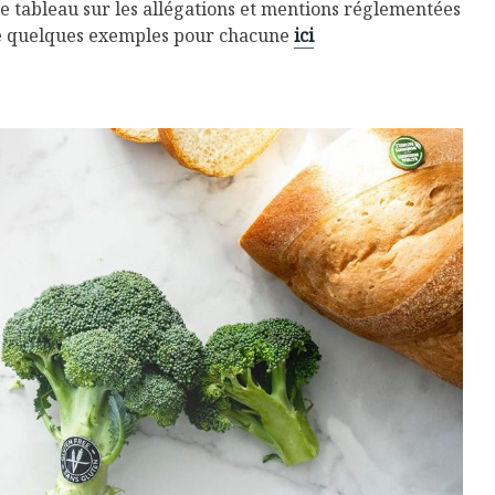
e tableau sur les allégations et mentions réglementées
te quelques exemples pour chacune
ici
Isabelle Huot et Chef
Les
Marianne allient
insecte
santé et plaisir
à faire 
« buzz »
Les spiritueux des