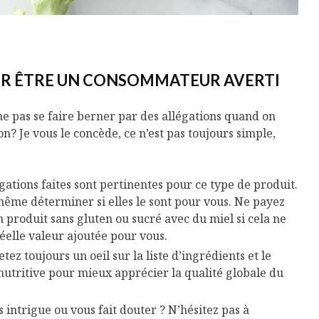
Cantons-de-l’Est
Le snack
s’invitent durant le
tendan
temps des Fêtes
Tout baigne dans
10 alime
l’huile… de Caméline
vitamin
UR ÊTRE UN CONSOMMATEUR AVERTI
pour Chantal Van
à inclur
Winden
alimen
ne pas se faire berner par des allégations quand on
on? Je vous le concède, ce n’est pas toujours simple,
légations faites sont pertinentes pour ce type de produit.
me déterminer si elles le sont pour vous. Ne payez
 produit sans gluten ou sucré avec du miel si cela ne
éelle valeur ajoutée pour vous.
tez toujours un oeil sur la liste d’ingrédients et le
nutritive pour mieux apprécier la qualité globale du
intrigue ou vous fait douter ? N’hésitez pas à